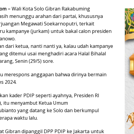
com –
Wali Kota Solo Gibran Rakabuming
sih menunggu arahan dari partai, khususnya
juangan Megawati Soekarnoputri, terkait
uru kampanye (jurkam) untuk bakal calon presiden
ranowo.
n dari ketua, nanti nanti ya, kalau udah kampanye
yang ditemui usai menghadiri acara Halal Bihalal
rang, Senin (29/5) sore.
itu merespons anggapan bahwa dirinya bermain
es 2024.
an kader PDIP seperti ayahnya, Presiden RI
i), itu menyambut Ketua Umum
ubianto yang datang ke Solo dan berkumpul
rapa waktu lalu.
at Gibran dipanggil DPP PDIP ke Jakarta untuk