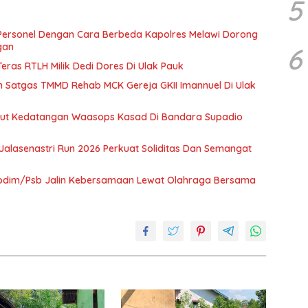
5
Personel Dengan Cara Berbeda Kapolres Melawi Dorong
gan
6
ras RTLH Milik Dedi Dores Di Ulak Pauk
ah Satgas TMMD Rehab MCK Gereja GKII Imannuel Di Ulak
ut Kedatangan Waasops Kasad Di Bandara Supadio
 Jalasenastri Run 2026 Perkuat Soliditas Dan Semangat
odim/Psb Jalin Kebersamaan Lewat Olahraga Bersama