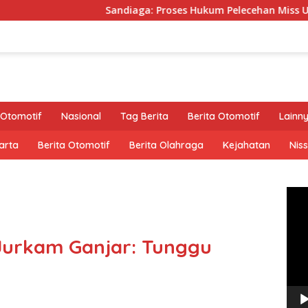
Sandiaga: Proses Hukum Pelecehan Miss Universe Diserahkan k
Otomotif
Nasional
Tag Berita
Berita Otomotif
Lainn
arta
Berita Otomotif
Berita Olahraga
Kejahatan
Nis
Pem
Vide
Jurkam Ganjar: Tunggu