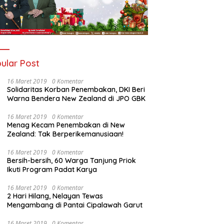
ular Post
16 Maret 2019
0 Komentar
Solidaritas Korban Penembakan, DKI Beri
Warna Bendera New Zealand di JPO GBK
16 Maret 2019
0 Komentar
Menag Kecam Penembakan di New
Zealand: Tak Berperikemanusiaan!
16 Maret 2019
0 Komentar
Bersih-bersih, 60 Warga Tanjung Priok
Ikuti Program Padat Karya
16 Maret 2019
0 Komentar
2 Hari Hilang, Nelayan Tewas
Mengambang di Pantai Cipalawah Garut
16 Maret 2019
0 Komentar