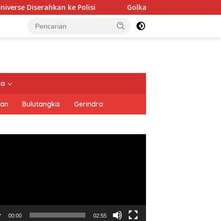
e Polisi
Golkar Resmi Dukung Prabowo Subianto di Pilp
tutup
ya
san
Bulutangkis
Gerindra
utar
o
00:00
02:55