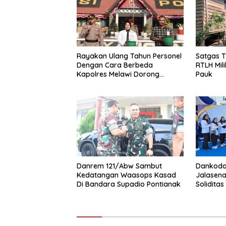
Rayakan Ulang Tahun Personel
Satgas 
Dengan Cara Berbeda
RTLH Mili
Kapolres Melawi Dorong
Pauk
Budaya Peduli Lingkungan
Danrem 121/Abw Sambut
Dankodae
Kedatangan Waasops Kasad
Jalasena
Di Bandara Supadio Pontianak
Solidita
Sehat