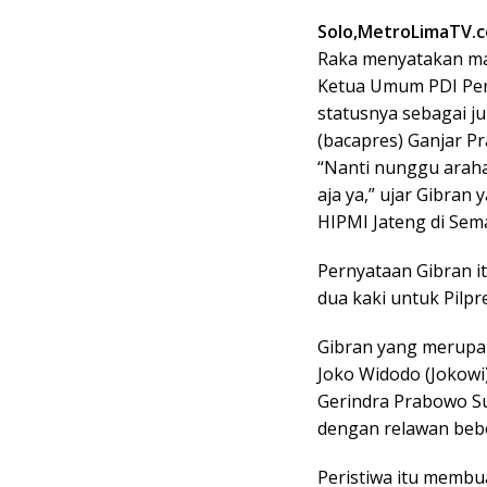
Solo,MetroLimaTV.
Raka menyatakan ma
Ketua Umum PDI Per
statusnya sebagai j
(bacapres) Ganjar P
“Nanti nunggu araha
aja ya,” ujar Gibran 
HIPMI Jateng di Sema
Pernyataan Gibran 
dua kaki untuk Pilpr
Gibran yang merupak
Joko Widodo (Jokow
Gerindra Prabowo S
dengan relawan bebe
Peristiwa itu membu