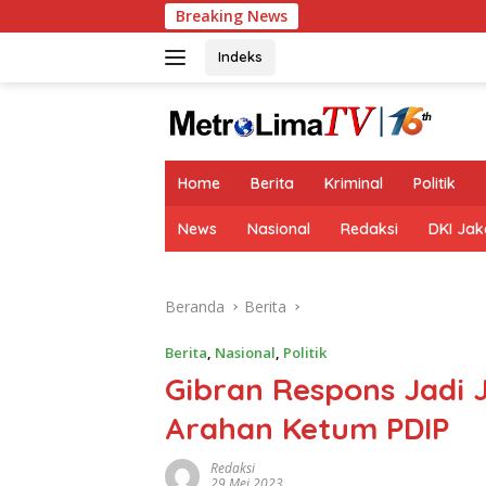
Langsung
Breaking News
ke
konten
Indeks
tutup
Home
Berita
Kriminal
Politik
News
Nasional
Redaksi
DKI Jak
Beranda
Berita
Berita
,
Nasional
,
Politik
Gibran Respons Jadi 
Arahan Ketum PDIP
Redaksi
29 Mei 2023