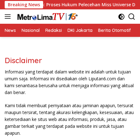
Langsung
Breaking News
Sandiaga: Proses Hukum Pelecehan Miss Universe Diser
ke
konten
News
Nasional
Redaksi
DKI Jakarta
Berita Otomotif
B
Disclaimer
Informasi yang terdapat dalam website ini adalah untuk tujuan
umum saja. Informasi ini disediakan oleh Liputan6.com dan
kami senantiasa berusaha untuk menjaga informasi yang aktual
dan benar.
Kami tidak membuat pernyataan atau jaminan apapun, tersurat
maupun tersirat, tentang akurasi kelengkapan, kesesuaian, atau
ketersediaan ke situs web atau informasi, produk, jasa, atau
gambar terkait yang terdapat pada website ini untuk tujuan
apapun.