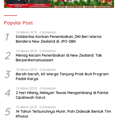
Popular Post
1
16 Maret 2019
0 Komentar
Solidaritas Korban Penembakan, DKI Beri Warna
Bendera New Zealand di JPO GBK
2
16 Maret 2019
0 Komentar
Menag Kecam Penembakan di New Zealand: Tak
Berperikemanusiaan!
3
16 Maret 2019
0 Komentar
Bersih-bersih, 60 Warga Tanjung Priok Ikuti Program
Padat Karya
4
16 Maret 2019
0 Komentar
2 Hari Hilang, Nelayan Tewas Mengambang di Pantai
Cipalawah Garut
5
16 Maret 2019
0 Komentar
14 Tahun Terbunuhnya Munir, Polri Didesak Bentuk Tim
Khusus