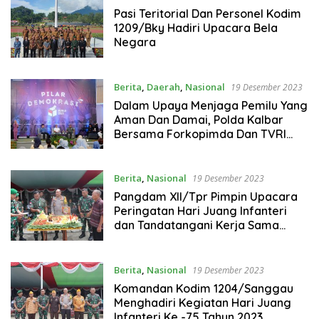
Pasi Teritorial Dan Personel Kodim
1209/Bky Hadiri Upacara Bela
Negara
Berita
,
Daerah
,
Nasional
19 Desember 2023
Dalam Upaya Menjaga Pemilu Yang
Aman Dan Damai, Polda Kalbar
Bersama Forkopimda Dan TVRI
Menggelar Acara Bertajuk” Pilar
Demokrasi
Berita
,
Nasional
19 Desember 2023
Pangdam XII/Tpr Pimpin Upacara
Peringatan Hari Juang Infanteri
dan Tandatangani Kerja Sama
Dengan Polda Kalbar
Berita
,
Nasional
19 Desember 2023
Komandan Kodim 1204/Sanggau
Menghadiri Kegiatan Hari Juang
Infanteri Ke -75 Tahun 2023