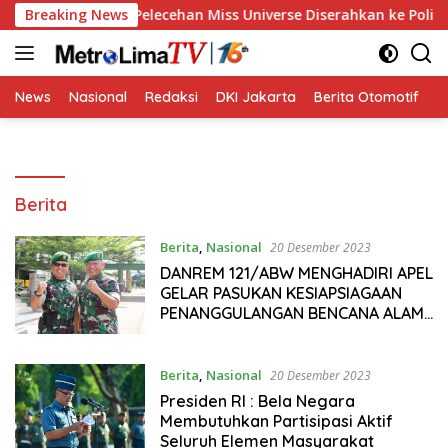
Langsung
oses Hukum Pelecehan Miss Universe Diserahkan ke Polisi
Breaking News
ke
konten
News
Nasional
Redaksi
DKI Jakarta
Berita Otomotif
B
Berita
Berita
,
Nasional
20 Desember 2023
DANREM 121/ABW MENGHADIRI APEL
GELAR PASUKAN KESIAPSIAGAAN
PENANGGULANGAN BENCANA ALAM
BANJIR TAHUN 2023.
Berita
,
Nasional
20 Desember 2023
Presiden RI : Bela Negara
Membutuhkan Partisipasi Aktif
Seluruh Elemen Masyarakat