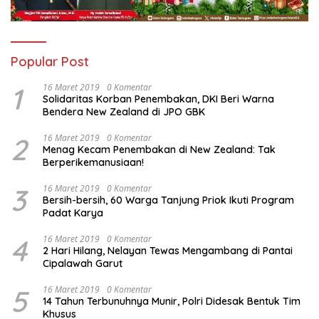
Popular Post
1
16 Maret 2019
0 Komentar
Solidaritas Korban Penembakan, DKI Beri Warna
Bendera New Zealand di JPO GBK
2
16 Maret 2019
0 Komentar
Menag Kecam Penembakan di New Zealand: Tak
Berperikemanusiaan!
3
16 Maret 2019
0 Komentar
Bersih-bersih, 60 Warga Tanjung Priok Ikuti Program
Padat Karya
4
16 Maret 2019
0 Komentar
2 Hari Hilang, Nelayan Tewas Mengambang di Pantai
Cipalawah Garut
5
16 Maret 2019
0 Komentar
14 Tahun Terbunuhnya Munir, Polri Didesak Bentuk Tim
Khusus