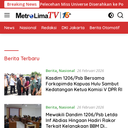
Langsung
roses Hukum Pelecehan Miss Universe Diserahkan ke Polisi
Breaking News
ke
konten
News
Nasional
Redaksi
DKI Jakarta
Berita Otomotif
B
Metro
Berita Terbaru
Lima
TV
Berita
,
Nasional
26 Februari 2026
Kasdim 1206/Psb Bersama
Forkopimda Kapuas Hulu Sambut
Kedatangan Ketua Komisi V DPR RI
Berita
,
Nasional
26 Februari 2026
Mewakili Dandim 1206/Psb Letda
Inf Abdias Hingaan Hadiri Rakor
Terkait Kelangkaan BBM Di