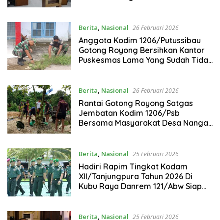
Kabupaten Kapuas Hulu
Berita
,
Nasional
26 Februari 2026
Anggota Kodim 1206/Putussibau
Gotong Royong Bersihkan Kantor
Puskesmas Lama Yang Sudah Tidak
Beroperasi
Berita
,
Nasional
26 Februari 2026
Rantai Gotong Royong Satgas
Jembatan Kodim 1206/Psb
Bersama Masyarakat Desa Nanga
Sebintang Kalis
Berita
,
Nasional
25 Februari 2026
‎Hadiri Rapim Tingkat Kodam
XII/Tanjungpura Tahun 2026 Di
Kubu Raya Danrem 121/Abw Siap
Dukung Program Prioritas
Pemerintah
Berita
,
Nasional
25 Februari 2026