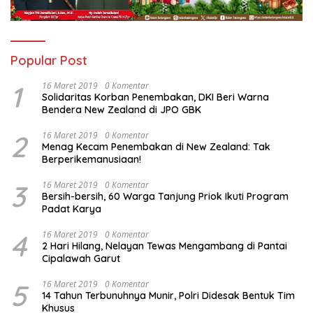
Popular Post
1
16 Maret 2019
0 Komentar
Solidaritas Korban Penembakan, DKI Beri Warna
Bendera New Zealand di JPO GBK
2
16 Maret 2019
0 Komentar
Menag Kecam Penembakan di New Zealand: Tak
Berperikemanusiaan!
3
16 Maret 2019
0 Komentar
Bersih-bersih, 60 Warga Tanjung Priok Ikuti Program
Padat Karya
4
16 Maret 2019
0 Komentar
2 Hari Hilang, Nelayan Tewas Mengambang di Pantai
Cipalawah Garut
5
16 Maret 2019
0 Komentar
14 Tahun Terbunuhnya Munir, Polri Didesak Bentuk Tim
Khusus