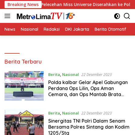
Langsung
oses Hukum Pelecehan Miss Universe Diserahkan ke Polisi
Breaking News
ke
konten
News
Nasional
Redaksi
DKI Jakarta
Berita Otomotif
B
Metro
Berita Terbaru
Lima
TV
Berita
,
Nasional
22 Desember 2023
Polda kalbar Gelar Apel Gabungan
Perdana Ops Lilin, Ops Aman
Cemara, dan Ops Mantab Brata
kapuas Tahun 2023/2024
Berita
,
Nasional
22 Desember 2023
Sinergitas TNI Polri Dalam Senam
Bersama Polres Sintang dan Kodim
1205/Stg