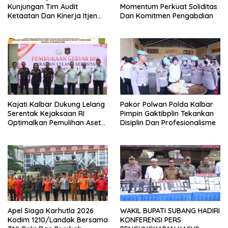
Kunjungan Tim Audit
Momentum Perkuat Soliditas
Ketaatan Dan Kinerja Itjen
Dan Komitmen Pengabdian
TNI Periode III Tahun
Anggaran 2026 Di Makorem
121/Abw
Kajati Kalbar Dukung Lelang
Pakor Polwan Polda Kalbar
Serentak Kejaksaan RI
Pimpin Gaktibplin Tekankan
Optimalkan Pemulihan Aset
Disiplin Dan Profesionalisme
Negara Dan PNBP
Apel Siaga Karhutla 2026
WAKIL BUPATI SUBANG HADIRI
Kodim 1210/Landak Bersama
KONFERENSI PERS