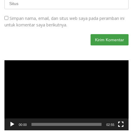
Simpan nama, email, dan situs web saya pada peramban ini
untuk komentar saya berikutnya.
Pemutar
Video
00:00
02:55