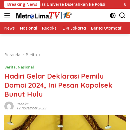
Langsung
han Miss Universe Diserahkan ke Polisi
Breaking News
Golkar Resmi D
ke
konten
News
Nasional
Redaksi
DKI Jakarta
Berita Otomotif
B
Beranda
Berita
Berita
,
Nasional
Hadiri Gelar Deklarasi Pemilu
Damai 2024, Ini Pesan Kapolsek
Bunut Hulu
Redaksi
12 November 2023