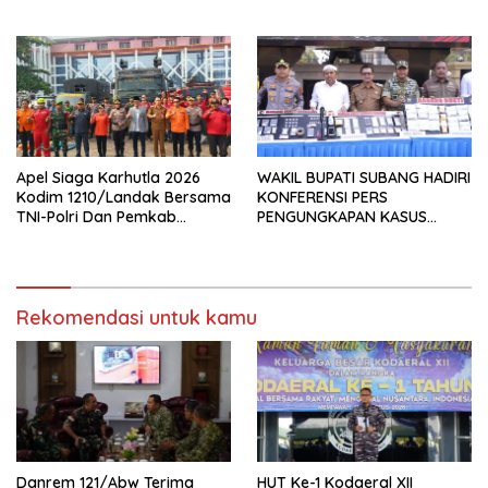
Negara Dan PNBP
Apel Siaga Karhutla 2026
WAKIL BUPATI SUBANG HADIRI
Kodim 1210/Landak Bersama
KONFERENSI PERS
TNI-Polri Dan Pemkab
PENGUNGKAPAN KASUS
Siapkan Langkah
BEGAL DAN PEREDARAN
Pencegahan
NARKOTIKA DI POLRES
SUBANG
Rekomendasi untuk kamu
Danrem 121/Abw Terima
HUT Ke-1 Kodaeral XII