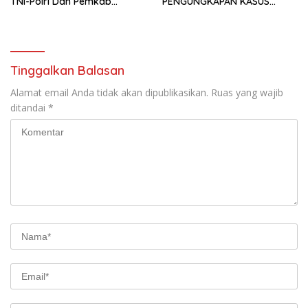
TNI-Polri Dan Pemkab
PENGUNGKAPAN KASUS
Siapkan Langkah
BEGAL DAN PEREDARAN
Pencegahan
NARKOTIKA DI POLRES
SUBANG
Tinggalkan Balasan
Alamat email Anda tidak akan dipublikasikan.
Ruas yang wajib
ditandai
*