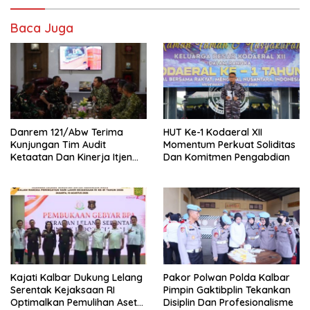
Baca Juga
Danrem 121/Abw Terima
HUT Ke-1 Kodaeral XII
Kunjungan Tim Audit
Momentum Perkuat Soliditas
Ketaatan Dan Kinerja Itjen
Dan Komitmen Pengabdian
TNI Periode III Tahun
Anggaran 2026 Di Makorem
121/Abw
Kajati Kalbar Dukung Lelang
Pakor Polwan Polda Kalbar
Serentak Kejaksaan RI
Pimpin Gaktibplin Tekankan
Optimalkan Pemulihan Aset
Disiplin Dan Profesionalisme