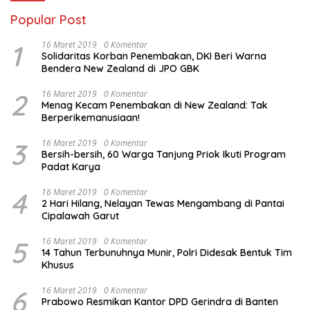
Popular Post
1
16 Maret 2019
0 Komentar
Solidaritas Korban Penembakan, DKI Beri Warna
Bendera New Zealand di JPO GBK
2
16 Maret 2019
0 Komentar
Menag Kecam Penembakan di New Zealand: Tak
Berperikemanusiaan!
3
16 Maret 2019
0 Komentar
Bersih-bersih, 60 Warga Tanjung Priok Ikuti Program
Padat Karya
4
16 Maret 2019
0 Komentar
2 Hari Hilang, Nelayan Tewas Mengambang di Pantai
Cipalawah Garut
5
16 Maret 2019
0 Komentar
14 Tahun Terbunuhnya Munir, Polri Didesak Bentuk Tim
Khusus
6
16 Maret 2019
0 Komentar
Prabowo Resmikan Kantor DPD Gerindra di Banten