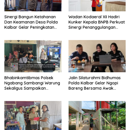
Sinergi Bangun Ketahanan
Wadan Kodaeral XII Hadiri
Dan Keamanan Desa Polda
Kunker Kepala BNPB Perkuat
Kalbar Gelar Peningkatan
Sinergi Penanggulangan
Kemampuan
Bencana Di Kalbar
Bhabinkamtibmas 2026
Bhabinkamtibmas Polsek
Jalin Silaturahmi Bidhumas
Ngabang Sambangi Warung
Polda Kalbar Gelar Ngopi
Sekaligus Sampaikan
Bareng Bersama Awak
Himbauan Kamtibmas
Media Online