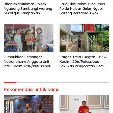
Bhabinkamtibmas Polsek
Jalin Silaturahmi Bidhumas
Ngabang Sambangi Warung
Polda Kalbar Gelar Ngopi
Sekaligus Sampaikan
Bareng Bersama Awak
Himbauan Kamtibmas
Media Online
Tumbuhkan Semangat
Satgas TMMD Regtas Ke-129
Nasionalisme Anggota Unit
Kodim 1206/Putussibau
Intel Kodim 1206/Putussibau
Lakukan Pengecatan Demi
Bagikan Bendera Merah
Wujudkan Akses Air Bersih
Putih
Bagi Jamaah
Rekomendasi untuk kamu