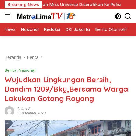
Langsung
Pelecehan Miss Universe Diserahkan ke Polisi
Breaking News
Golkar Re
ke
konten
News
Nasional
Redaksi
DKI Jakarta
Berita Otomotif
B
Beranda
Berita
Berita
,
Nasional
Wujudkan Lingkungan Bersih,
Dandim 1209/Bky,Bersama Warga
Lakukan Gotong Royong
Redaksi
5 Desember 2023