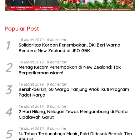
Popular Post
1
16 Maret 2019
0 Komentar
Solidaritas Korban Penembakan, DKI Beri Warna
Bendera New Zealand di JPO GBK
2
16 Maret 2019
0 Komentar
Menag Kecam Penembakan di New Zealand: Tak
Berperikemanusiaan!
3
16 Maret 2019
0 Komentar
Bersih-bersih, 60 Warga Tanjung Priok Ikuti Program
Padat Karya
4
16 Maret 2019
0 Komentar
2 Hari Hilang, Nelayan Tewas Mengambang di Pantai
Cipalawah Garut
5
16 Maret 2019
0 Komentar
14 Tahun Terbunuhnya Munir, Polri Didesak Bentuk Tim
Khusus