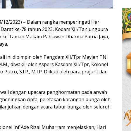
4/12/2023) – Dalam rangka memperingati Hari
Darat ke-78 tahun 2023, Kodam XII/Tanjungpura
h ke Taman Makam Pahlawan Dharma Patria Jaya,
aya.
li ini dipimpin oleh Pangdam XII/Tpr Mayjen TNI
M.M., diwakili oleh Aspers Kasdam XII/Tpr, Kolonel
o Putro, S.I.P., M.I.P. Diikuti oleh para prajurit dan
iawali dengan upacara penghormatan pada arwah
gheningkan cipta, peletakan karangan bunga oleh
dilanjutkan dengan acara tabur bunga oleh seluruh
lonel Inf Ade Rizal Muharram menjelaskan, Hari