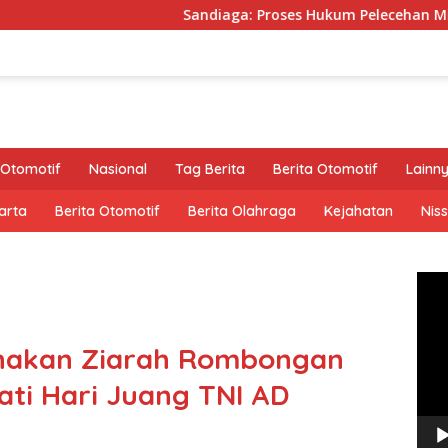
Sandiaga: Proses Hukum Pelecehan Miss Universe Diserah
Otomotif
Nasional
Tag Berita
Berita Otomotif
Lainn
arta
Berita Otomotif
Berita Olahraga
Kejahatan
Nis
Pem
Vide
anakan Ziarah Rombongan
ti Hari Juang TNI AD