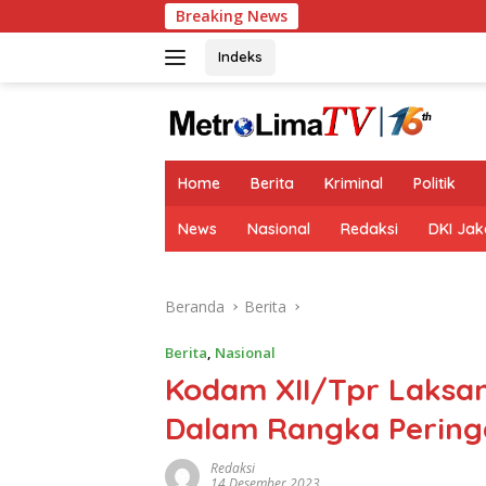
Langsung
Breaking News
ke
konten
Indeks
tutup
Home
Berita
Kriminal
Politik
News
Nasional
Redaksi
DKI Jak
Beranda
Berita
Berita
,
Nasional
Kodam XII/Tpr Laks
Dalam Rangka Peringa
Redaksi
14 Desember 2023