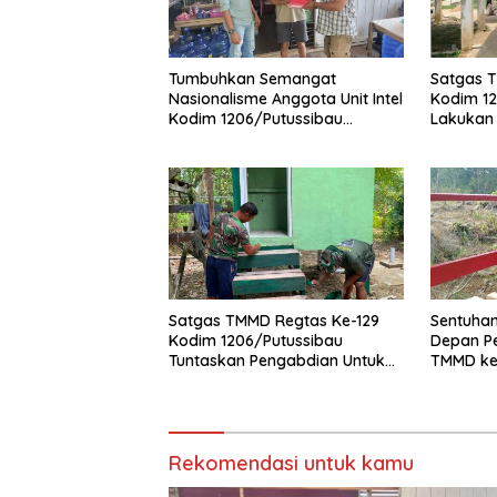
Tumbuhkan Semangat
Satgas 
Nasionalisme Anggota Unit Intel
Kodim 12
Kodim 1206/Putussibau
Lakukan
Bagikan Bendera Merah Putih
Wujudkan
Jamaah
Satgas TMMD Regtas Ke-129
Sentuhan
Kodim 1206/Putussibau
Depan P
Tuntaskan Pengabdian Untuk
TMMD ke
Masyarakat
1206/Put
Jembata
Pagar
Rekomendasi untuk kamu