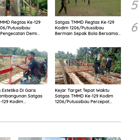
5
6
TMMD Regtas Ke-129
Satgas TMMD Regtas Ke-129
06/Putussibau
Kodim 1206/Putussibau
 Pengecatan Demi
Bermain Sepak Bola Bersama
 Akses Air Bersih Bagi
Anak-anak Desa Belatung
 Estetika Di Garis
Kejar Target Tepat Waktu
embangunan Satgas
Satgas TMMD Ke-129 Kodim
-129 Kodim
1206/Putussibau Percepat
ussibau Percantik
Pembangunan Jembatan
n Dengan Pengecatan