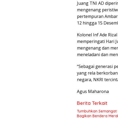
Juang TNI AD diperi
mengenang peristiw
pertempuran Ambara
12 hingga 15 Desem
Kolonel Inf Ade Riz
memperingati Hari Ju
mengenang dan mend
meneladani dan men
“Sebagai generasi p
yang rela berkorban
negara, NKRI tercint
Agus Maharona
Berita Terkait
Tumbuhkan Semangat Na
Bagikan Bendera Mera