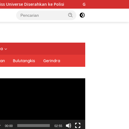
kan ke Polisi
Golkar Resmi Dukung Prabowo Subianto di
tutup
ya
san
Bulutangkis
Gerindra
utar
o
00:00
02:55