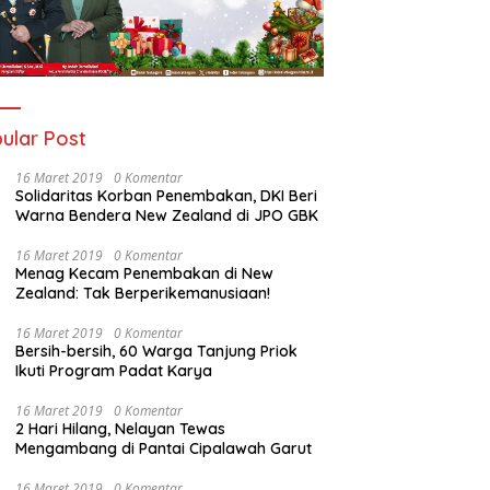
ular Post
16 Maret 2019
0 Komentar
Solidaritas Korban Penembakan, DKI Beri
Warna Bendera New Zealand di JPO GBK
16 Maret 2019
0 Komentar
Menag Kecam Penembakan di New
Zealand: Tak Berperikemanusiaan!
16 Maret 2019
0 Komentar
Bersih-bersih, 60 Warga Tanjung Priok
Ikuti Program Padat Karya
16 Maret 2019
0 Komentar
2 Hari Hilang, Nelayan Tewas
Mengambang di Pantai Cipalawah Garut
16 Maret 2019
0 Komentar