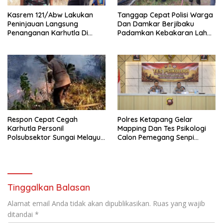
Kasrem 121/Abw Lakukan
Tanggap Cepat Polisi Warga
Peninjauan Langsung
Dan Damkar Berjibaku
Penanganan Karhutla Di
Padamkan Kebakaran Lahan
Kabupaten Sintang
Di Tunas Jaya
Respon Cepat Cegah
Polres Ketapang Gelar
Karhutla Personil
Mapping Dan Tes Psikologi
Polsubsektor Sungai Melayu
Calon Pemegang Senpi
Rayak Lakukan Groundcheck
Organik Bersama
Titik Api
Bagpsikologi Ro SDM Polda
Kalbar
Tinggalkan Balasan
Alamat email Anda tidak akan dipublikasikan.
Ruas yang wajib
ditandai
*