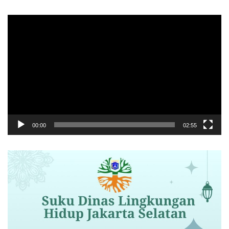
Pemutar
Video
00:00
02:55