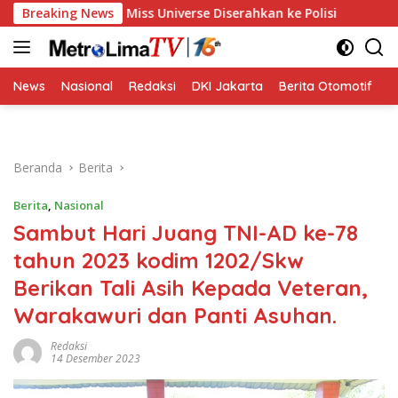
Langsung
Pelecehan Miss Universe Diserahkan ke Polisi
Breaking News
Golkar Re
ke
konten
News
Nasional
Redaksi
DKI Jakarta
Berita Otomotif
B
Beranda
Berita
Berita
,
Nasional
Sambut Hari Juang TNI-AD ke-78
tahun 2023 kodim 1202/Skw
Berikan Tali Asih Kepada Veteran,
Warakawuri dan Panti Asuhan.
Redaksi
14 Desember 2023