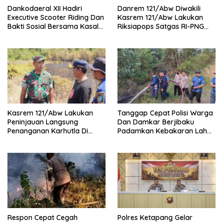
Dankodaeral XII Hadiri
Danrem 121/Abw Diwakili
Executive Scooter Riding Dan
Kasrem 121/Abw Lakukan
Bakti Sosial Bersama Kasal
Riksiapops Satgas RI-PNG
Perkuat Soliditas Dan
Mobile Yonif 642/Kapuas
Kepedulian TNI AL
Kasrem 121/Abw Lakukan
Tanggap Cepat Polisi Warga
Peninjauan Langsung
Dan Damkar Berjibaku
Penanganan Karhutla Di
Padamkan Kebakaran Lahan
Kabupaten Sintang
Di Tunas Jaya
Respon Cepat Cegah
Polres Ketapang Gelar