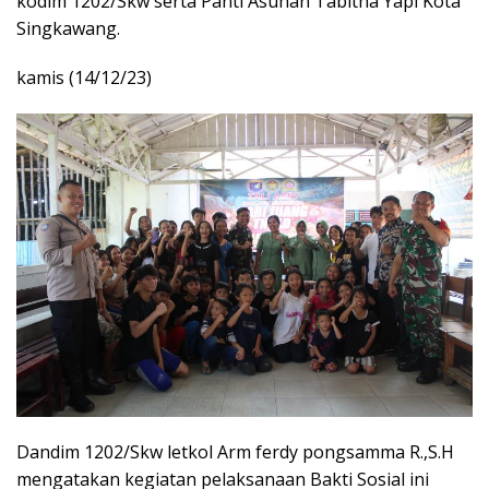
kodim 1202/Skw serta Panti Asuhan Tabitha Yapi Kota
Singkawang.
kamis (14/12/23)
Dandim 1202/Skw letkol Arm ferdy pongsamma R.,S.H
mengatakan kegiatan pelaksanaan Bakti Sosial ini