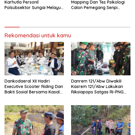
Karhutla Personil
Mapping Dan Tes Psikologi
Polsubsektor Sungai Melayu
Calon Pemegang Senpi
Rayak Lakukan Groundcheck
Organik Bersama
Titik Api
Bagpsikologi Ro SDM Polda
Kalbar
Rekomendasi untuk kamu
Dankodaeral XII Hadiri
Danrem 121/Abw Diwakili
Executive Scooter Riding Dan
Kasrem 121/Abw Lakukan
Bakti Sosial Bersama Kasal
Riksiapops Satgas RI-PNG
Perkuat Soliditas Dan
Mobile Yonif 642/Kapuas
Kepedulian TNI AL