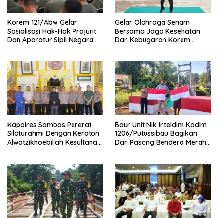
Korem 121/Abw Gelar
Gelar Olahraga Senam
Sosialisasi Hak-Hak Prajurit
Bersama Jaga Kesehatan
Dan Aparatur Sipil Negara
Dan Kebugaran Korem
(ASN) TNI AD
121/Abw Pererat Silaturahmi
Sebersamaan Dan
Kekompakan
‎Kapolres Sambas Pererat
Baur Unit Nik Inteldim Kodim
Silaturahmi Dengan Keraton
1206/Putussibau Bagikan
Alwatzikhoebillah Kesultanan
Dan Pasang Bendera Merah
Sambas Perkuat Sinergi
Putih Di Dusun Sebintang
Menjaga Kamtibmas