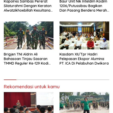
‎Kapolres Sambas Pererat
Baur Unit Nik Inteldim Kodim
Silaturahmi Dengan Keraton
1206/Putussibau Bagikan
Alwatzikhoebillah Kesultanan
Dan Pasang Bendera Merah
Sambas Perkuat Sinergi
Putih Di Dusun Sebintang
Menjaga Kamtibmas
Brigjen TNI Aldrin Ali
Kasdam XII/Tpr Hadiri
Bahasoan Tinjau Sasaran
Pelepasan Ekspor Alumina
TMMD Reguler Ke-129 Kodim
PT. ICA Di Pelabuhan Dwikora
1206/Putussibau
Rekomendasi untuk kamu