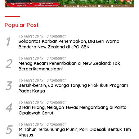
Popular Post
1
16 Maret 2019
0 Komentar
Solidaritas Korban Penembakan, DKI Beri Warna
Bendera New Zealand di JPO GBK
2
16 Maret 2019
0 Komentar
Menag Kecam Penembakan di New Zealand: Tak
Berperikemanusiaan!
3
16 Maret 2019
0 Komentar
Bersih-bersih, 60 Warga Tanjung Priok Ikuti Program
Padat Karya
4
16 Maret 2019
0 Komentar
2 Hari Hilang, Nelayan Tewas Mengambang di Pantai
Cipalawah Garut
5
16 Maret 2019
0 Komentar
14 Tahun Terbunuhnya Munir, Polri Didesak Bentuk Tim
Khusus