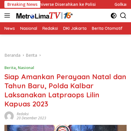
Langsung
Miss Universe Diserahkan ke Polisi
Breaking News
Golkar Resmi Dukun
ke
konten
News
Nasional
Redaksi
DKI Jakarta
Berita Otomotif
B
Beranda
Berita
Berita
,
Nasional
Siap Amankan Perayaan Natal dan
Tahun Baru, Polda Kalbar
Laksanakan Latpraops Lilin
Kapuas 2023
Redaksi
20 Desember 2023