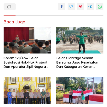
Baca Juga
Korem 121/Abw Gelar
Gelar Olahraga Senam
Sosialisasi Hak-Hak Prajurit
Bersama Jaga Kesehatan
Dan Aparatur Sipil Negara
Dan Kebugaran Korem
(ASN) TNI AD
121/Abw Pererat Silaturahmi
Sebersamaan Dan
Kekompakan