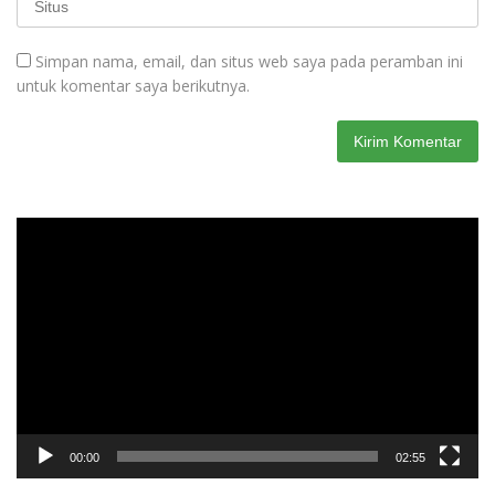
Simpan nama, email, dan situs web saya pada peramban ini
untuk komentar saya berikutnya.
Pemutar
Video
00:00
02:55