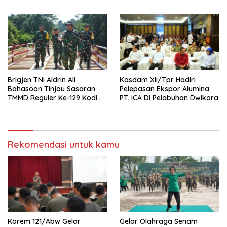
Sambas Perkuat Sinergi
Putih Di Dusun Sebintang
Menjaga Kamtibmas
Brigjen TNI Aldrin Ali
Kasdam XII/Tpr Hadiri
Bahasoan Tinjau Sasaran
Pelepasan Ekspor Alumina
TMMD Reguler Ke-129 Kodim
PT. ICA Di Pelabuhan Dwikora
1206/Putussibau
Rekomendasi untuk kamu
Korem 121/Abw Gelar
Gelar Olahraga Senam