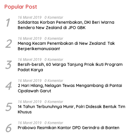
Popular Post
1
16 Maret 2019
0 Komentar
Solidaritas Korban Penembakan, DKI Beri Warna
Bendera New Zealand di JPO GBK
2
16 Maret 2019
0 Komentar
Menag Kecam Penembakan di New Zealand: Tak
Berperikemanusiaan!
3
16 Maret 2019
0 Komentar
Bersih-bersih, 60 Warga Tanjung Priok Ikuti Program
Padat Karya
4
16 Maret 2019
0 Komentar
2 Hari Hilang, Nelayan Tewas Mengambang di Pantai
Cipalawah Garut
5
16 Maret 2019
0 Komentar
14 Tahun Terbunuhnya Munir, Polri Didesak Bentuk Tim
Khusus
6
16 Maret 2019
0 Komentar
Prabowo Resmikan Kantor DPD Gerindra di Banten