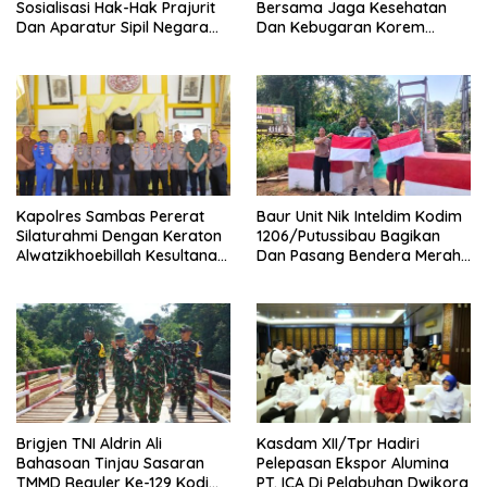
Sosialisasi Hak-Hak Prajurit
Bersama Jaga Kesehatan
Dan Aparatur Sipil Negara
Dan Kebugaran Korem
(ASN) TNI AD
121/Abw Pererat Silaturahmi
Sebersamaan Dan
Kekompakan
‎Kapolres Sambas Pererat
Baur Unit Nik Inteldim Kodim
Silaturahmi Dengan Keraton
1206/Putussibau Bagikan
Alwatzikhoebillah Kesultanan
Dan Pasang Bendera Merah
Sambas Perkuat Sinergi
Putih Di Dusun Sebintang
Menjaga Kamtibmas
Brigjen TNI Aldrin Ali
Kasdam XII/Tpr Hadiri
Bahasoan Tinjau Sasaran
Pelepasan Ekspor Alumina
TMMD Reguler Ke-129 Kodim
PT. ICA Di Pelabuhan Dwikora