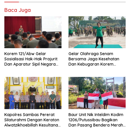
Baca Juga
Korem 121/Abw Gelar
Gelar Olahraga Senam
Sosialisasi Hak-Hak Prajurit
Bersama Jaga Kesehatan
Dan Aparatur Sipil Negara
Dan Kebugaran Korem
(ASN) TNI AD
121/Abw Pererat Silaturahmi
Sebersamaan Dan
Kekompakan
‎Kapolres Sambas Pererat
Baur Unit Nik Inteldim Kodim
Silaturahmi Dengan Keraton
1206/Putussibau Bagikan
Alwatzikhoebillah Kesultanan
Dan Pasang Bendera Merah