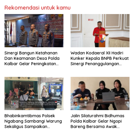
Rekomendasi untuk kamu
Sinergi Bangun Ketahanan
Wadan Kodaeral XII Hadiri
Dan Keamanan Desa Polda
Kunker Kepala BNPB Perkuat
Kalbar Gelar Peningkatan
Sinergi Penanggulangan
Kemampuan
Bencana Di Kalbar
Bhabinkamtibmas 2026
Bhabinkamtibmas Polsek
Jalin Silaturahmi Bidhumas
Ngabang Sambangi Warung
Polda Kalbar Gelar Ngopi
Sekaligus Sampaikan
Bareng Bersama Awak
Himbauan Kamtibmas
Media Online