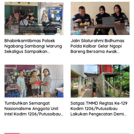
Bhabinkamtibmas Polsek
Jalin Silaturahmi Bidhumas
Ngabang Sambangi Warung
Polda Kalbar Gelar Ngopi
Sekaligus Sampaikan
Bareng Bersama Awak
Himbauan Kamtibmas
Media Online
Tumbuhkan Semangat
Satgas TMMD Regtas Ke-129
Nasionalisme Anggota Unit
Kodim 1206/Putussibau
Intel Kodim 1206/Putussibau
Lakukan Pengecatan Demi
Bagikan Bendera Merah
Wujudkan Akses Air Bersih
Putih
Bagi Jamaah