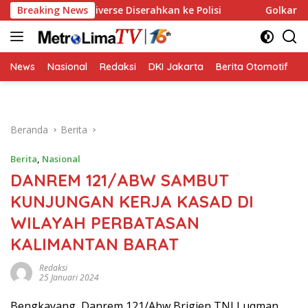
Langsung
n Miss Universe Diserahkan ke Polisi
Breaking News
Golkar Resmi Duku
ke
konten
News
Nasional
Redaksi
DKI Jakarta
Berita Otomotif
B
Beranda
Berita
Berita
,
Nasional
DANREM 121/ABW SAMBUT
KUNJUNGAN KERJA KASAD DI
WILAYAH PERBATASAN
KALIMANTAN BARAT
Redaksi
25 Januari 2024
Bengkayang, Danrem 121/Abw Brigjen TNI Luqman