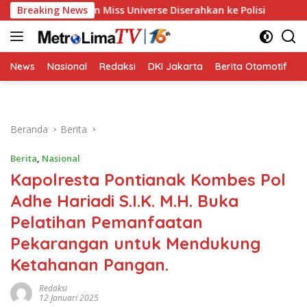
Langsung
elecehan Miss Universe Diserahkan ke Polisi
Breaking News
Golkar Res
ke
konten
News
Nasional
Redaksi
DKI Jakarta
Berita Otomotif
B
Beranda
Berita
Berita
,
Nasional
Kapolresta Pontianak Kombes Pol
Adhe Hariadi S.I.K. M.H. Buka
Pelatihan Pemanfaatan
Pekarangan untuk Mendukung
Ketahanan Pangan.
Redaksi
12 Januari 2025