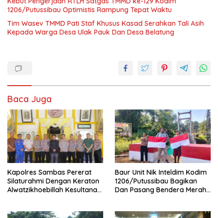
Kebut Pengerjaan RTLH Satgas TMMD ke-129 Kodim
1206/Putussibau Optimistis Rampung Tepat Waktu
Tim Wasev TMMD Pati Staf Khusus Kasad Serahkan Tali Asih
Kepada Warga Desa Ulak Pauk Dan Desa Belatung
Baca Juga
‎Kapolres Sambas Pererat
Baur Unit Nik Inteldim Kodim
Silaturahmi Dengan Keraton
1206/Putussibau Bagikan
Alwatzikhoebillah Kesultanan
Dan Pasang Bendera Merah
Sambas Perkuat Sinergi
Putih Di Dusun Sebintang
Menjaga Kamtibmas