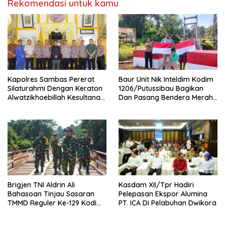
Rekomendasi untuk kamu
‎Kapolres Sambas Pererat
Baur Unit Nik Inteldim Kodim
Silaturahmi Dengan Keraton
1206/Putussibau Bagikan
Alwatzikhoebillah Kesultanan
Dan Pasang Bendera Merah
Sambas Perkuat Sinergi
Putih Di Dusun Sebintang
Menjaga Kamtibmas
Brigjen TNI Aldrin Ali
Kasdam XII/Tpr Hadiri
Bahasoan Tinjau Sasaran
Pelepasan Ekspor Alumina
TMMD Reguler Ke-129 Kodim
PT. ICA Di Pelabuhan Dwikora
1206/Putussibau