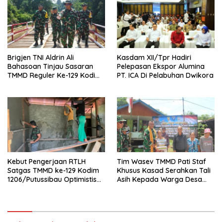
Brigjen TNI Aldrin Ali
Kasdam XII/Tpr Hadiri
Bahasoan Tinjau Sasaran
Pelepasan Ekspor Alumina
TMMD Reguler Ke-129 Kodim
PT. ICA Di Pelabuhan Dwikora
1206/Putussibau
Kebut Pengerjaan RTLH
Tim Wasev TMMD Pati Staf
Satgas TMMD ke-129 Kodim
Khusus Kasad Serahkan Tali
1206/Putussibau Optimistis
Asih Kepada Warga Desa
Rampung Tepat Waktu
Ulak Pauk Dan Desa
Belatung