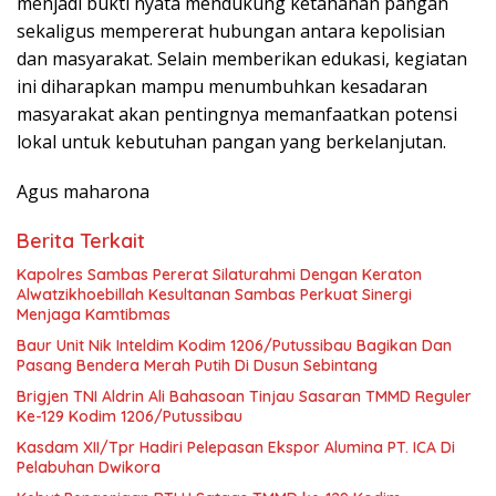
menjadi bukti nyata mendukung ketahanan pangan
sekaligus mempererat hubungan antara kepolisian
dan masyarakat. Selain memberikan edukasi, kegiatan
ini diharapkan mampu menumbuhkan kesadaran
masyarakat akan pentingnya memanfaatkan potensi
lokal untuk kebutuhan pangan yang berkelanjutan.
Agus maharona
Berita Terkait
‎Kapolres Sambas Pererat Silaturahmi Dengan Keraton
Alwatzikhoebillah Kesultanan Sambas Perkuat Sinergi
Menjaga Kamtibmas
Baur Unit Nik Inteldim Kodim 1206/Putussibau Bagikan Dan
Pasang Bendera Merah Putih Di Dusun Sebintang
Brigjen TNI Aldrin Ali Bahasoan Tinjau Sasaran TMMD Reguler
Ke-129 Kodim 1206/Putussibau
Kasdam XII/Tpr Hadiri Pelepasan Ekspor Alumina PT. ICA Di
Pelabuhan Dwikora