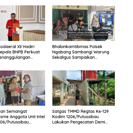
daeral XII Hadiri
Bhabinkamtibmas Polsek
epala BNPB Perkuat
Ngabang Sambangi Warung
Penanggulangan
Sekaligus Sampaikan
Di Kalbar
Himbauan Kamtibmas
an Semangat
Satgas TMMD Regtas Ke-129
isme Anggota Unit Intel
Kodim 1206/Putussibau
06/Putussibau
Lakukan Pengecatan Demi
Bendera Merah Putih
Wujudkan Akses Air Bersih Bagi
Jamaah