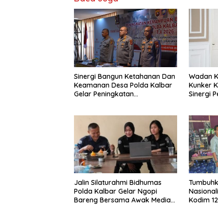
Sinergi Bangun Ketahanan Dan
Wadan Ko
Keamanan Desa Polda Kalbar
Kunker K
Gelar Peningkatan
Sinergi 
Kemampuan
Bencana 
Bhabinkamtibmas 2026
Jalin Silaturahmi Bidhumas
Tumbuhk
Polda Kalbar Gelar Ngopi
Nasional
Bareng Bersama Awak Media
Kodim 12
Online
Bagikan 