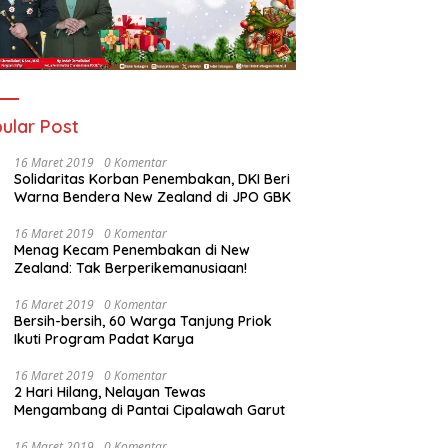
ular Post
16 Maret 2019
0 Komentar
Solidaritas Korban Penembakan, DKI Beri
Warna Bendera New Zealand di JPO GBK
16 Maret 2019
0 Komentar
Menag Kecam Penembakan di New
Zealand: Tak Berperikemanusiaan!
16 Maret 2019
0 Komentar
Bersih-bersih, 60 Warga Tanjung Priok
Ikuti Program Padat Karya
16 Maret 2019
0 Komentar
2 Hari Hilang, Nelayan Tewas
Mengambang di Pantai Cipalawah Garut
16 Maret 2019
0 Komentar