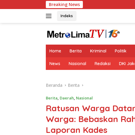
Langsung
Breaking News
Sandi
ke
konten
Indeks
tutup
Home
Berita
Kriminal
Politik
News
Nasional
Redaksi
DKI Jak
Beranda
Berita
Berita
,
Daerah
,
Nasional
Ratusan Warga Datang
Warga: Bebaskan Ra
Laporan Kades