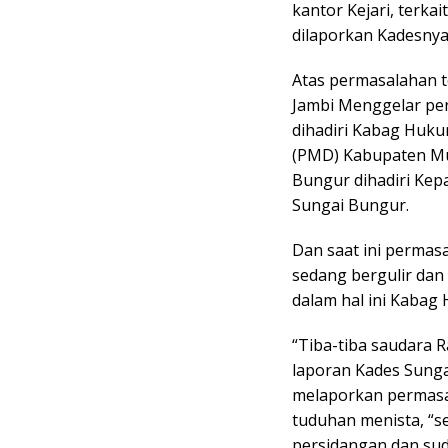
kantor Kejari, terk
dilaporkan Kadesnya
Atas permasalahan 
Jambi Menggelar pe
dihadiri Kabag Huk
(PMD) Kabupaten Mu
Bungur dihadiri Kep
Sungai Bungur.
Dan saat ini permas
sedang bergulir dan
dalam hal ini Kabag
“Tiba-tiba saudara 
laporan Kades Sunga
melaporkan permasa
tuduhan menista, “s
persidangan dan sud