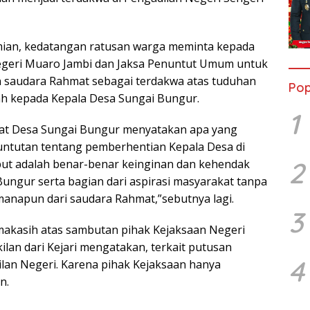
mian, kedatangan ratusan warga meminta kepada
egeri Muaro Jambi dan Jaksa Penuntut Umum untuk
saudara Rahmat sebagai terdakwa atas tuduhan
Pop
ah kepada Kepala Desa Sungai Bungur.
1
at Desa Sungai Bungur menyatakan apa yang
 tuntutan tentang pemberhentian Kepala Desa di
2
but adalah benar-benar keinginan dan kehendak
ungur serta bagian dari aspirasi masyarakat tanpa
manapun dari saudara Rahmat,”sebutnya lagi.
3
makasih atas sambutan pihak Kejaksaan Negeri
lan dari Kejari mengatakan, terkait putusan
4
lan Negeri. Karena pihak Kejaksaan hanya
n.