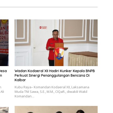
Desa
Wadan Kodaeral XII Hadiri Kunker Kepala BNPB
an
Perkuat Sinergi Penanggulangan Bencana Di
Kalbar
n
Kubu Raya– Komandan Kodaeral XII, Laksamana
Ali
Muda TNI Sawa, S.E., M.M., CIQaR., diwakili Wakil
Komandan…