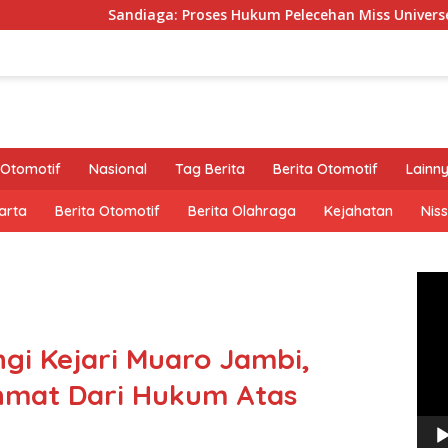
aga: Proses Hukum Pelecehan Miss Universe Diserahkan ke Polis
Otomotif
Nasional
Tag Berita
Berita Otomotif
Lainn
arta
Berita Otomotif
Berita Olahraga
Kejahatan
Nis
Pem
Vide
i Kejari Muaro Jambi,
hmat Dari Hukum Atas