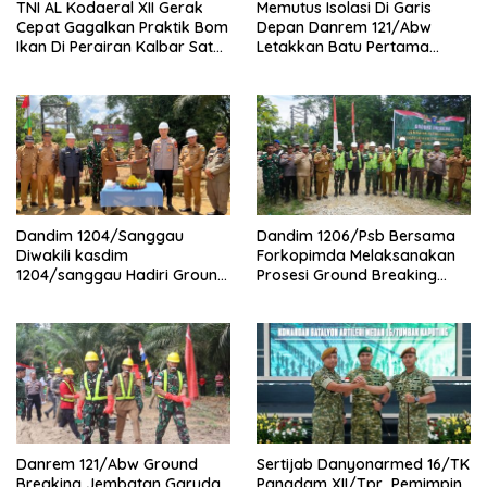
TNI AL Kodaeral XII Gerak
Memutus Isolasi Di Garis
Cepat Gagalkan Praktik Bom
Depan Danrem 121/Abw
Ikan Di Perairan Kalbar Satu
Letakkan Batu Pertama
Kapal Diamankan
Jembatan Garuda
Dandim 1204/Sanggau
Dandim 1206/Psb Bersama
Diwakili kasdim
Forkopimda Melaksanakan
1204/sanggau Hadiri Ground
Prosesi Ground Breaking
Breaking Jembatan Garuda
Jembatan Perintis Garuda Di
Di Desa Nanga Mahap
Desa Sebintang
Danrem 121/Abw Ground
Sertijab Danyonarmed 16/TK
Breaking Jembatan Garuda
Pangdam XII/Tpr Pemimpin