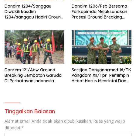
Dandim 1204/Sanggau
Dandim 1206/Psb Bersama
Diwakili kasdim
Forkopimda Melaksanakan
1204/sanggau Hadiri Ground
Prosesi Ground Breaking
Breaking Jembatan Garuda
Jembatan Perintis Garuda Di
Di Desa Nanga Mahap
Desa Sebintang
Danrem 121/Abw Ground
Sertijab Danyonarmed 16/TK
Breaking Jembatan Garuda
Pangdam XII/Tpr Pemimpin
Di Perbatasan Indonesia
Hebat Harus Mencintai Dan
Dicintai Anak Buah
Tinggalkan Balasan
Alamat email Anda tidak akan dipublikasikan.
Ruas yang wajib
ditandai
*