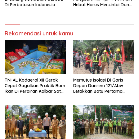
Di Perbatasan Indonesia
Hebat Harus Mencintai Dan
Dicintai Anak Buah
Rekomendasi untuk kamu
TNI AL Kodaeral XII Gerak
Memutus Isolasi Di Garis
Cepat Gagalkan Praktik Bom
Depan Danrem 121/Abw
Ikan Di Perairan Kalbar Satu
Letakkan Batu Pertama
Kapal Diamankan
Jembatan Garuda