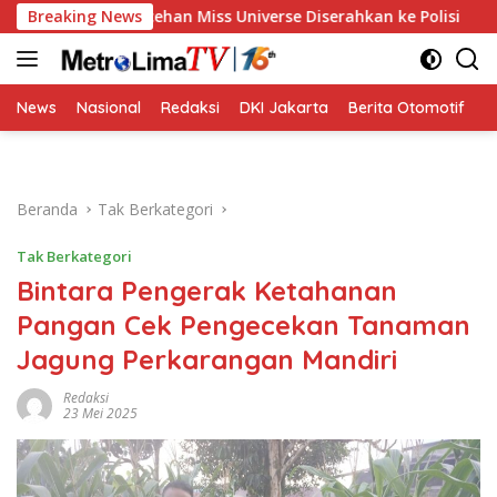
Langsung
kum Pelecehan Miss Universe Diserahkan ke Polisi
Breaking News
Golka
ke
konten
News
Nasional
Redaksi
DKI Jakarta
Berita Otomotif
B
Beranda
Tak Berkategori
Tak Berkategori
Bintara Pengerak Ketahanan
Pangan Cek Pengecekan Tanaman
Jagung Perkarangan Mandiri
Redaksi
23 Mei 2025