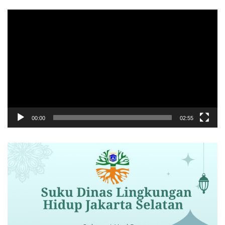
Pemutar
Video
00:00
02:55