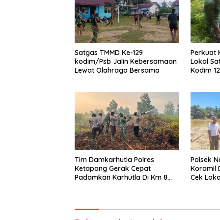
Satgas TMMD Ke-129
Perkuat
kodim/Psb Jalin Kebersamaan
Lokal Sa
Lewat Olahraga Bersama
Kodim 12
Bagikan 
Tim Damkarhutla Polres
Polsek 
Ketapang Gerak Cepat
Koramil 
Padamkan Karhutla Di Km 8
Cek Loka
Pelang–Kepuluk
Mensuba