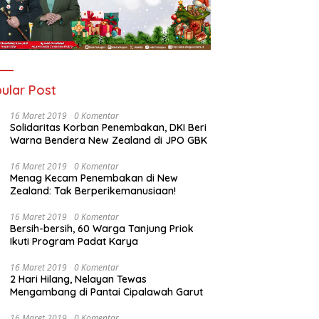
ular Post
16 Maret 2019
0 Komentar
Solidaritas Korban Penembakan, DKI Beri
Warna Bendera New Zealand di JPO GBK
16 Maret 2019
0 Komentar
Menag Kecam Penembakan di New
Zealand: Tak Berperikemanusiaan!
16 Maret 2019
0 Komentar
Bersih-bersih, 60 Warga Tanjung Priok
Ikuti Program Padat Karya
16 Maret 2019
0 Komentar
2 Hari Hilang, Nelayan Tewas
Mengambang di Pantai Cipalawah Garut
16 Maret 2019
0 Komentar