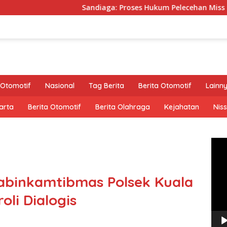
Sandiaga: Proses Hukum Pelecehan Miss Universe Diserahkan
Otomotif
Nasional
Tag Berita
Berita Otomotif
Lainn
arta
Berita Otomotif
Berita Olahraga
Kejahatan
Nis
Pem
Vide
abinkamtibmas Polsek Kuala
li Dialogis