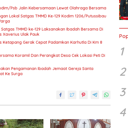
odim/Psb Jalin Kebersamaan Lewat Olahraga Bersama
ngan Lokal Satgas TMMD Ke-129 Kodim 1206/Putussibau
Warga
a Satgas TMMD ke-129 Laksanakan Ibadah Bersama Di
s Xaverius Ulak Pauk
Pop
es Ketapang Gerak Cepat Padamkan Karhutla Di Km 8
1
rsama Koramil Dan Perangkat Desa Cek Lokasi Peti Di
2
anakan Pengamanan Ibadah Jemaat Gereja Santa
at Ke Surga
3
4