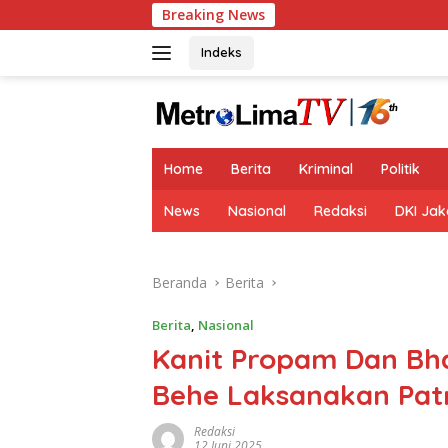
Langsung
Breaking News
ke
konten
Indeks
tutup
Home
Berita
Kriminal
Politik
News
Nasional
Redaksi
DKI Jak
Beranda
Berita
Berita
,
Nasional
Kanit Propam Dan Bh
Behe Laksanakan Patro
Redaksi
12 Juni 2025