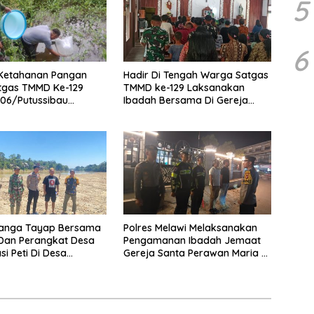
5
6
 Ketahanan Pangan
Hadir Di Tengah Warga Satgas
tgas TMMD Ke-129
TMMD ke-129 Laksanakan
06/Putussibau
Ibadah Bersama Di Gereja
Bibit Ikan Ke Warga
Santo Fransiskus Xaverius Ulak
Pauk
Nanga Tayap Bersama
Polres Melawi Melaksanakan
Dan Perangkat Desa
Pengamanan Ibadah Jemaat
si Peti Di Desa
Gereja Santa Perawan Maria Di
ng
Angkat Ke Surga