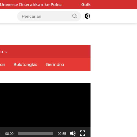
 ke Polisi
Golkar Resmi Dukung Prabowo Subianto di Pi
tutup
ya
san
Bulutangkis
Gerindra
utar
o
00:00
02:55