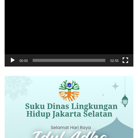
Video
00:00
02:55