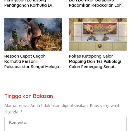
Peninjauan Langsung
Dan Damkar Berjibaku
Penanganan Karhutla Di
Padamkan Kebakaran Lahan
Kabupaten Sintang
Di Tunas Jaya
Respon Cepat Cegah
Polres Ketapang Gelar
Karhutla Personil
Mapping Dan Tes Psikologi
Polsubsektor Sungai Melayu
Calon Pemegang Senpi
Rayak Lakukan Groundcheck
Organik Bersama
Titik Api
Bagpsikologi Ro SDM Polda
Kalbar
Tinggalkan Balasan
Alamat email Anda tidak akan dipublikasikan.
Ruas yang wajib
ditandai
*