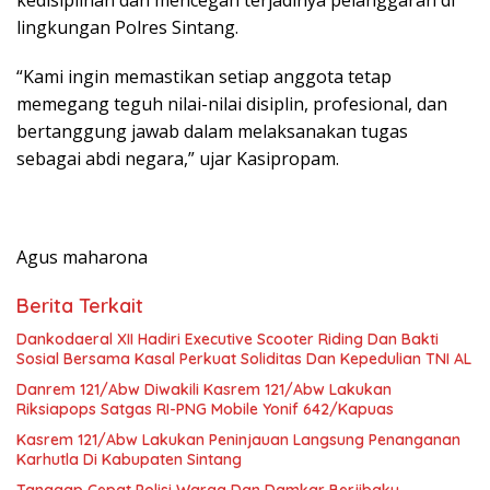
kedisiplinan dan mencegah terjadinya pelanggaran di
lingkungan Polres Sintang.
“Kami ingin memastikan setiap anggota tetap
memegang teguh nilai-nilai disiplin, profesional, dan
bertanggung jawab dalam melaksanakan tugas
sebagai abdi negara,” ujar Kasipropam.
Agus maharona
Berita Terkait
Dankodaeral XII Hadiri Executive Scooter Riding Dan Bakti
Sosial Bersama Kasal Perkuat Soliditas Dan Kepedulian TNI AL
Danrem 121/Abw Diwakili Kasrem 121/Abw Lakukan
Riksiapops Satgas RI-PNG Mobile Yonif 642/Kapuas
Kasrem 121/Abw Lakukan Peninjauan Langsung Penanganan
Karhutla Di Kabupaten Sintang