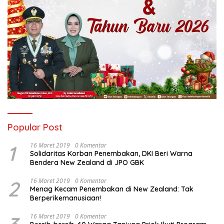
Popular Post
1
16 Maret 2019
0 Komentar
Solidaritas Korban Penembakan, DKI Beri Warna
Bendera New Zealand di JPO GBK
2
16 Maret 2019
0 Komentar
Menag Kecam Penembakan di New Zealand: Tak
Berperikemanusiaan!
16 Maret 2019
0 Komentar