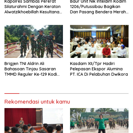
‎Kapolres Sambas Pererat
Baur Unit Nik Inteldim Kodim
Silaturahmi Dengan Keraton
1206/Putussibau Bagikan
Alwatzikhoebillah Kesultanan
Dan Pasang Bendera Merah
Sambas Perkuat Sinergi
Putih Di Dusun Sebintang
Menjaga Kamtibmas
Brigjen TNI Aldrin Ali
Kasdam XII/Tpr Hadiri
Bahasoan Tinjau Sasaran
Pelepasan Ekspor Alumina
TMMD Reguler Ke-129 Kodim
PT. ICA Di Pelabuhan Dwikora
1206/Putussibau
Rekomendasi untuk kamu