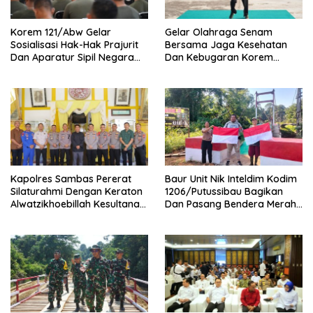
Korem 121/Abw Gelar
Gelar Olahraga Senam
Sosialisasi Hak-Hak Prajurit
Bersama Jaga Kesehatan
Dan Aparatur Sipil Negara
Dan Kebugaran Korem
(ASN) TNI AD
121/Abw Pererat Silaturahmi
Sebersamaan Dan
Kekompakan
‎Kapolres Sambas Pererat
Baur Unit Nik Inteldim Kodim
Silaturahmi Dengan Keraton
1206/Putussibau Bagikan
Alwatzikhoebillah Kesultanan
Dan Pasang Bendera Merah
Sambas Perkuat Sinergi
Putih Di Dusun Sebintang
Menjaga Kamtibmas