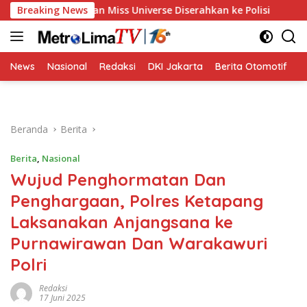
Langsung
Pelecehan Miss Universe Diserahkan ke Polisi
Breaking News
Golkar R
ke
konten
News
Nasional
Redaksi
DKI Jakarta
Berita Otomotif
B
Beranda
Berita
Berita
,
Nasional
Wujud Penghormatan Dan
Penghargaan, Polres Ketapang
Laksanakan Anjangsana ke
Purnawirawan Dan Warakawuri
Polri
Redaksi
17 Juni 2025