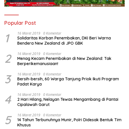
Popular Post
1
16 Maret 2019
0 Komentar
Solidaritas Korban Penembakan, DKI Beri Warna
Bendera New Zealand di JPO GBK
2
16 Maret 2019
0 Komentar
Menag Kecam Penembakan di New Zealand: Tak
Berperikemanusiaan!
3
16 Maret 2019
0 Komentar
Bersih-bersih, 60 Warga Tanjung Priok Ikuti Program
Padat Karya
4
16 Maret 2019
0 Komentar
2 Hari Hilang, Nelayan Tewas Mengambang di Pantai
Cipalawah Garut
5
16 Maret 2019
0 Komentar
14 Tahun Terbunuhnya Munir, Polri Didesak Bentuk Tim
Khusus