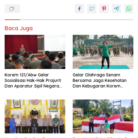
Baca Juga
Korem 121/Abw Gelar
Gelar Olahraga Senam
Sosialisasi Hak-Hak Prajurit
Bersama Jaga Kesehatan
Dan Aparatur Sipil Negara
Dan Kebugaran Korem
(ASN) TNI AD
121/Abw Pererat Silaturahmi
Sebersamaan Dan
Kekompakan