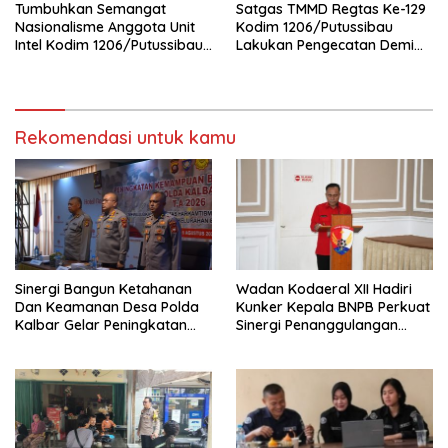
Tumbuhkan Semangat
Satgas TMMD Regtas Ke-129
Nasionalisme Anggota Unit
Kodim 1206/Putussibau
Intel Kodim 1206/Putussibau
Lakukan Pengecatan Demi
Bagikan Bendera Merah
Wujudkan Akses Air Bersih
Putih
Bagi Jamaah
Rekomendasi untuk kamu
Sinergi Bangun Ketahanan
Wadan Kodaeral XII Hadiri
Dan Keamanan Desa Polda
Kunker Kepala BNPB Perkuat
Kalbar Gelar Peningkatan
Sinergi Penanggulangan
Kemampuan
Bencana Di Kalbar
Bhabinkamtibmas 2026