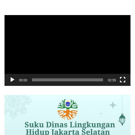
Pemutar
Video
00:00
02:55