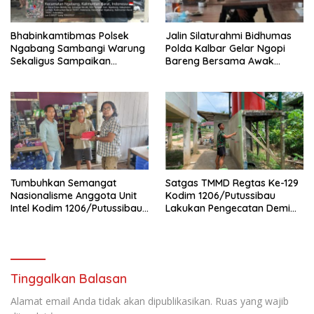
Bhabinkamtibmas Polsek
Jalin Silaturahmi Bidhumas
Ngabang Sambangi Warung
Polda Kalbar Gelar Ngopi
Sekaligus Sampaikan
Bareng Bersama Awak
Himbauan Kamtibmas
Media Online
Tumbuhkan Semangat
Satgas TMMD Regtas Ke-129
Nasionalisme Anggota Unit
Kodim 1206/Putussibau
Intel Kodim 1206/Putussibau
Lakukan Pengecatan Demi
Bagikan Bendera Merah
Wujudkan Akses Air Bersih
Putih
Bagi Jamaah
Tinggalkan Balasan
Alamat email Anda tidak akan dipublikasikan.
Ruas yang wajib