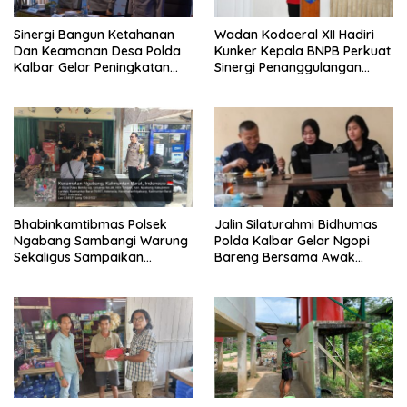
Sinergi Bangun Ketahanan
Wadan Kodaeral XII Hadiri
Dan Keamanan Desa Polda
Kunker Kepala BNPB Perkuat
Kalbar Gelar Peningkatan
Sinergi Penanggulangan
Kemampuan
Bencana Di Kalbar
Bhabinkamtibmas 2026
Bhabinkamtibmas Polsek
Jalin Silaturahmi Bidhumas
Ngabang Sambangi Warung
Polda Kalbar Gelar Ngopi
Sekaligus Sampaikan
Bareng Bersama Awak
Himbauan Kamtibmas
Media Online