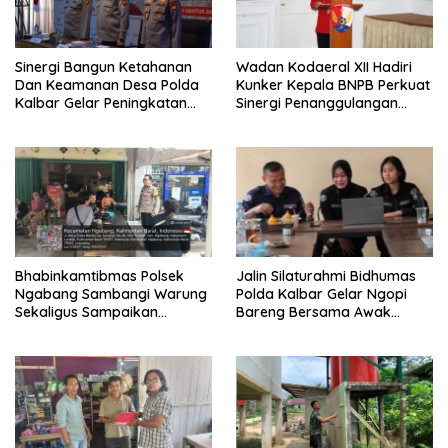
Sinergi Bangun Ketahanan
Wadan Kodaeral XII Hadiri
Dan Keamanan Desa Polda
Kunker Kepala BNPB Perkuat
Kalbar Gelar Peningkatan
Sinergi Penanggulangan
Kemampuan
Bencana Di Kalbar
Bhabinkamtibmas 2026
Bhabinkamtibmas Polsek
Jalin Silaturahmi Bidhumas
Ngabang Sambangi Warung
Polda Kalbar Gelar Ngopi
Sekaligus Sampaikan
Bareng Bersama Awak
Himbauan Kamtibmas
Media Online