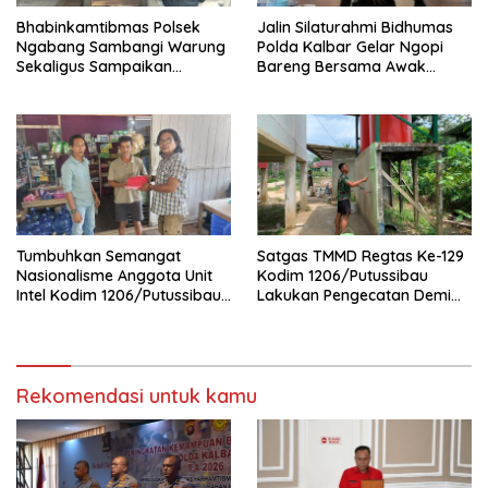
Bhabinkamtibmas Polsek
Jalin Silaturahmi Bidhumas
Ngabang Sambangi Warung
Polda Kalbar Gelar Ngopi
Sekaligus Sampaikan
Bareng Bersama Awak
Himbauan Kamtibmas
Media Online
Tumbuhkan Semangat
Satgas TMMD Regtas Ke-129
Nasionalisme Anggota Unit
Kodim 1206/Putussibau
Intel Kodim 1206/Putussibau
Lakukan Pengecatan Demi
Bagikan Bendera Merah
Wujudkan Akses Air Bersih
Putih
Bagi Jamaah
Rekomendasi untuk kamu