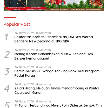
Popular Post
1
16 Maret 2019
0 Komentar
Solidaritas Korban Penembakan, DKI Beri Warna
Bendera New Zealand di JPO GBK
2
16 Maret 2019
0 Komentar
Menag Kecam Penembakan di New Zealand: Tak
Berperikemanusiaan!
3
16 Maret 2019
0 Komentar
Bersih-bersih, 60 Warga Tanjung Priok Ikuti Program
Padat Karya
4
16 Maret 2019
0 Komentar
2 Hari Hilang, Nelayan Tewas Mengambang di Pantai
Cipalawah Garut
5
16 Maret 2019
0 Komentar
14 Tahun Terbunuhnya Munir, Polri Didesak Bentuk Tim