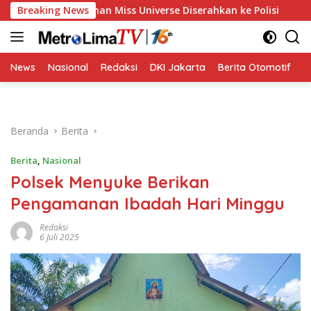
Langsung
m Pelecehan Miss Universe Diserahkan ke Polisi
Breaking News
Golkar 
ke
konten
News
Nasional
Redaksi
DKI Jakarta
Berita Otomotif
B
Beranda
Berita
Berita
,
Nasional
Polsek Menyuke Berikan
Pengamanan Ibadah Hari Minggu
Redaksi
6 Juli 2025