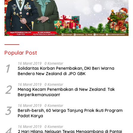
Popular Post
1
16 Maret 2019
0 Komentar
Solidaritas Korban Penembakan, DKI Beri Warna
Bendera New Zealand di JPO GBK
2
16 Maret 2019
0 Komentar
Menag Kecam Penembakan di New Zealand: Tak
Berperikemanusiaan!
3
16 Maret 2019
0 Komentar
Bersih-bersih, 60 Warga Tanjung Priok Ikuti Program
Padat Karya
4
16 Maret 2019
0 Komentar
2 Hari Hilang, Nelayan Tewas Mengambang di Pantai