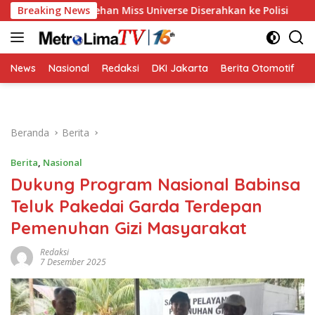
Langsung
m Pelecehan Miss Universe Diserahkan ke Polisi
Breaking News
Golkar 
ke
konten
News
Nasional
Redaksi
DKI Jakarta
Berita Otomotif
B
Beranda
Berita
Berita
,
Nasional
Dukung Program Nasional Babinsa
Teluk Pakedai Garda Terdepan
Pemenuhan Gizi Masyarakat
Redaksi
7 Desember 2025