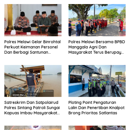
Polres Melawi Gelar Binrohtal
Polres Melawi Bersama BPBD
Perkuat Keimanan Personel
Manggala Agni Dan
Dan Berbagi Santunan
Masyarakat Terus Berupaya
Kepada Santri
Padamkan Karhutla Di Desa
Nusa Kenyikap
Satreskrim Dan Satpolairud
Ploting Point Pengaturan
Polres Sintang Patroli Sungai
Lalin Dan Penertiban Knalpot
Kapuas Imbau Masyarakat
Brong Prioritas Satlantas
Hentikan Aktivitas PETI