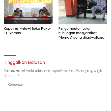
Kapolres Melawi Buka Rakor
‎Penyambutan calon
FT Binmas
hubungan masyarakat
(Humas) yang dijadwalkan
baru akan resmi bertugas
besok di SMA Negeri 1
Rawamerta mendadak
menuai sorotan tajam
Tinggalkan Balasan
Alamat email Anda tidak akan dipublikasikan.
Ruas yang wajib
ditandai
*