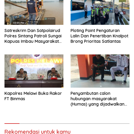
Satreskrim Dan Satpolairud
Ploting Point Pengaturan
Polres Sintang Patroli Sungai
Lalin Dan Penertiban Knalpot
Kapuas Imbau Masyarakat
Brong Prioritas Satlantas
Hentikan Aktivitas PETI
Kapolres Melawi Buka Rakor
‎Penyambutan calon
FT Binmas
hubungan masyarakat
(Humas) yang dijadwalkan
baru akan resmi bertugas
besok di SMA Negeri 1
Rawamerta mendadak
menuai sorotan tajam
Rekomendasi untuk kamu