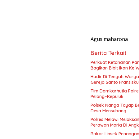
Agus maharona
Berita Terkait
Perkuat Ketahanan Pa
Bagikan Bibit Ikan Ke 
Hadir Di Tengah Warg
Gereja Santo Fransisku
Tim Damkarhutla Polr
Pelang–Kepuluk
Polsek Nanga Tayap Be
Desa Mensubang
Polres Melawi Melaks
Perawan Maria Di Angk
Rakor Linsek Penangana