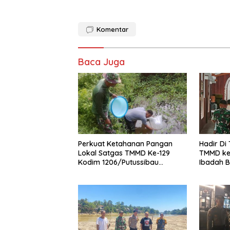
Komentar
Baca Juga
Perkuat Ketahanan Pangan
Hadir Di
Lokal Satgas TMMD Ke-129
TMMD ke
Kodim 1206/Putussibau
Ibadah B
Bagikan Bibit Ikan Ke Warga
Santo Fr
Pauk