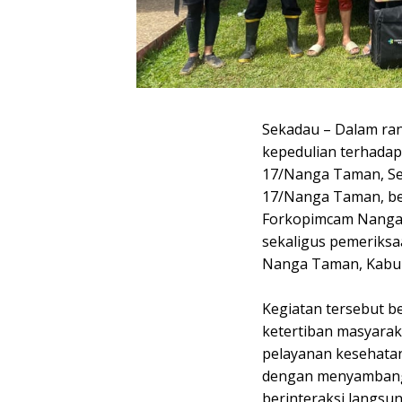
Sekadau – Dalam ra
kepedulian terhadap
17/Nanga Taman, Ser
17/Nanga Taman, be
Forkopimcam Nanga 
sekaligus pemeriks
Nanga Taman, Kabup
‎Kegiatan tersebut 
ketertiban masyarak
pelayanan kesehatan
dengan menyambangi
berinteraksi langsu