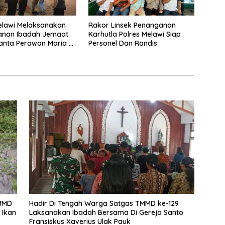
elawi Melaksanakan
Rakor Linsek Penanganan
nan Ibadah Jemaat
Karhutla Polres Melawi Siap
anta Perawan Maria Di
Personel Dan Randis
Ke Surga
TMMD
Hadir Di Tengah Warga Satgas TMMD ke-129
 Ikan
Laksanakan Ibadah Bersama Di Gereja Santo
Fransiskus Xaverius Ulak Pauk