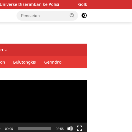
ke Polisi
Golkar Resmi Dukung Prabowo Subianto di Pil
tutup
ya
san
Bulutangkis
Gerindra
utar
o
00:00
02:55