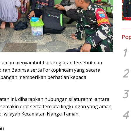
Pop
1
Taman menyambut baik kegiatan tersebut dan
2
iran Babinsa serta Forkopimcam yang secara
lapangan memberikan perhatian kepada
3
atan ini, diharapkan hubungan silaturahmi antara
semakin erat serta tercipta lingkungan yang aman,
4
 di wilayah Kecamatan Nanga Taman.
au