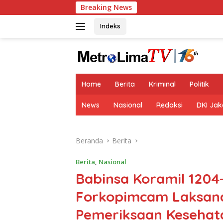
Langsung
Breaking News
ke
konten
Indeks
tutup
Home
Berita
Kriminal
Politik
News
Nasional
Redaksi
DKI Jak
Beranda
Berita
Berita
,
Nasional
Babinsa Koramil 120
Forkopimcam Laksana
Pemeriksaan Kesehat