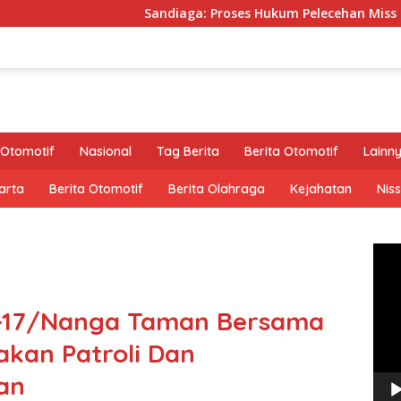
Sandiaga: Proses Hukum Pelecehan Miss Universe Diserahkan 
Otomotif
Nasional
Tag Berita
Berita Otomotif
Lainn
arta
Berita Otomotif
Berita Olahraga
Kejahatan
Nis
Pem
Vide
4-17/Nanga Taman Bersama
kan Patroli Dan
an