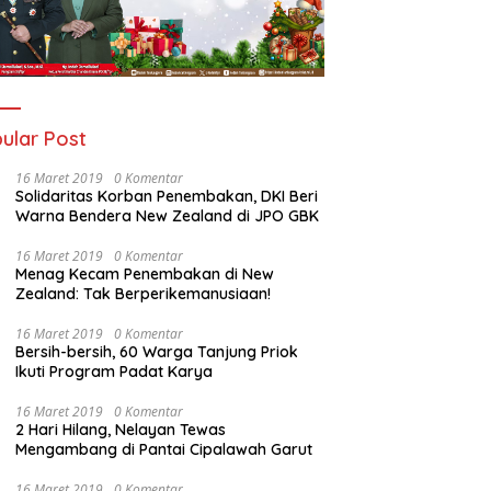
ular Post
16 Maret 2019
0 Komentar
Solidaritas Korban Penembakan, DKI Beri
Warna Bendera New Zealand di JPO GBK
16 Maret 2019
0 Komentar
Menag Kecam Penembakan di New
Zealand: Tak Berperikemanusiaan!
16 Maret 2019
0 Komentar
Bersih-bersih, 60 Warga Tanjung Priok
Ikuti Program Padat Karya
16 Maret 2019
0 Komentar
2 Hari Hilang, Nelayan Tewas
Mengambang di Pantai Cipalawah Garut
16 Maret 2019
0 Komentar