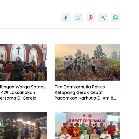
 Tengah Warga Satgas
Tim Damkarhutla Polres
-129 Laksanakan
Ketapang Gerak Cepat
ersama Di Gereja
Padamkan Karhutla Di Km 8
ansiskus Xaverius Ulak
Pelang–Kepuluk