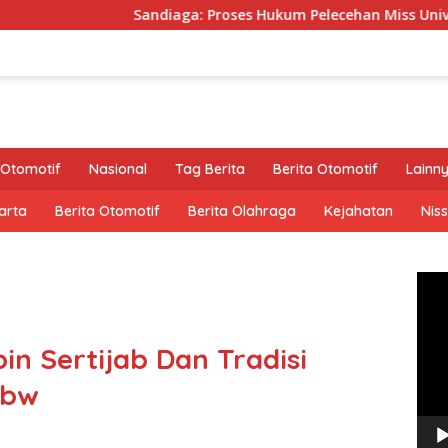
andiaga: Proses Hukum Pelecehan Miss Universe Diserahkan ke Po
Otomotif
Nasional
Tag Berita
Berita Otomotif
Lainn
arta
Berita Otomotif
Berita Olahraga
Kejahatan
Nis
Pem
Vide
n Sertijab Dan Tradisi
Abw