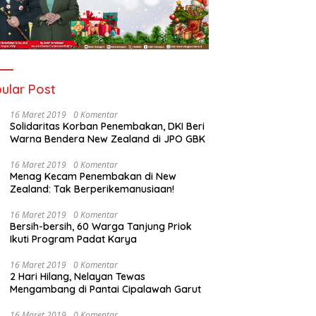
ular Post
16 Maret 2019
0 Komentar
Solidaritas Korban Penembakan, DKI Beri
Warna Bendera New Zealand di JPO GBK
16 Maret 2019
0 Komentar
Menag Kecam Penembakan di New
Zealand: Tak Berperikemanusiaan!
16 Maret 2019
0 Komentar
Bersih-bersih, 60 Warga Tanjung Priok
Ikuti Program Padat Karya
16 Maret 2019
0 Komentar
2 Hari Hilang, Nelayan Tewas
Mengambang di Pantai Cipalawah Garut
16 Maret 2019
0 Komentar