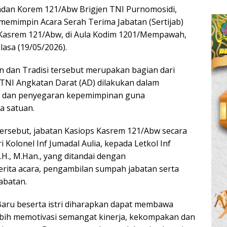
an Korem 121/Abw Brigjen TNI Purnomosidi,
., memimpin Acara Serah Terima Jabatan (Sertijab)
 Kasrem 121/Abw, di Aula Kodim 1201/Mempawah,
lasa (19/05/2026).
n dan Tradisi tersebut merupakan bagian dari
 TNI Angkatan Darat (AD) dilakukan dalam
 dan penyegaran kepemimpinan guna
a satuan.
rsebut, jabatan Kasiops Kasrem 121/Abw secara
i Kolonel Inf Jumadal Aulia, kepada Letkol Inf
H., M.Han., yang ditandai dengan
ita acara, pengambilan sumpah jabatan serta
abatan.
Baru beserta istri diharapkan dapat membawa
bih memotivasi semangat kinerja, kekompakan dan