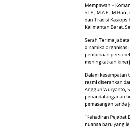
Mempawah – Komand
S.I.P., M.A.P., M.Han
dan Tradisi Kasiops
Kalimantan Barat, Se
Serah Terima Jabata
dinamika organisasi
pembinaan personel
meningkatkan kinerj
Dalam kesempatan te
resmi diserahkan dar
Anggun Wuryanto, S.
penandatanganan ber
pemasangan tanda j
“Kehadiran Pejabat 
nuansa baru yang le