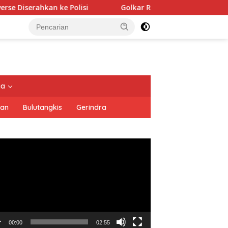
lisi
Golkar Resmi Dukung Prabowo Subianto di Pilpres
tutup
ya
san
Bulutangkis
Gerindra
utar
o
00:00
02:55