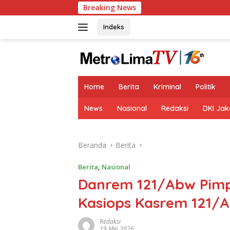
Langsung
Breaking News
S
ke
konten
Indeks
tutup
Home
Berita
Kriminal
Politik
News
Nasional
Redaksi
DKI Jak
Beranda
Berita
Berita
,
Nasional
Danrem 121/Abw Pimpi
Kasiops Kasrem 121/
Redaksi
19 Mei 2026