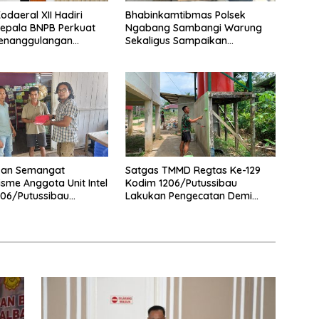
daeral XII Hadiri
Bhabinkamtibmas Polsek
epala BNPB Perkuat
Ngabang Sambangi Warung
Penanggulangan
Sekaligus Sampaikan
Di Kalbar
Himbauan Kamtibmas
an Semangat
Satgas TMMD Regtas Ke-129
isme Anggota Unit Intel
Kodim 1206/Putussibau
06/Putussibau
Lakukan Pengecatan Demi
Bendera Merah Putih
Wujudkan Akses Air Bersih Bagi
Jamaah