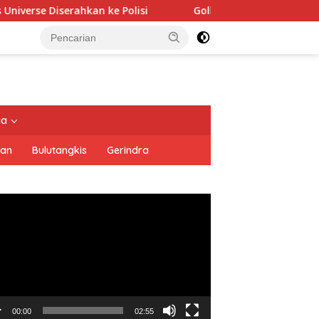
ke Polisi
Golkar Resmi Dukung Prabowo Subianto di Pil
tutup
ya
san
Bulutangkis
Gerindra
utar
o
00:00
02:55