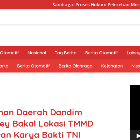
Sandiaga: Proses Hukum Pelecehan Miss Universe Diserahkan 
Otomotif
Nasional
Tag Berita
Berita Otomotif
Lainn
arta
Berita Otomotif
Berita Olahraga
Kejahatan
Nis
Pem
Vide
nan Daerah Dandim
vey Bakal Lokasi TMMD
an Karya Bakti TNI