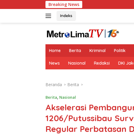
Langsung
Breaking News
ke
konten
Indeks
tutup
Home
Berita
Kriminal
Politik
News
Nasional
Redaksi
DKI Jak
Beranda
Berita
Berita
,
Nasional
Akselerasi Pembangu
1206/Putussibau Sur
Regular Perbatasan D