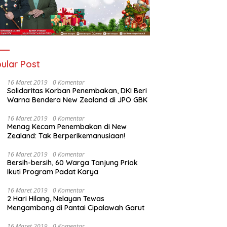
ular Post
16 Maret 2019
0 Komentar
Solidaritas Korban Penembakan, DKI Beri
Warna Bendera New Zealand di JPO GBK
16 Maret 2019
0 Komentar
Menag Kecam Penembakan di New
Zealand: Tak Berperikemanusiaan!
16 Maret 2019
0 Komentar
Bersih-bersih, 60 Warga Tanjung Priok
Ikuti Program Padat Karya
16 Maret 2019
0 Komentar
2 Hari Hilang, Nelayan Tewas
Mengambang di Pantai Cipalawah Garut
16 Maret 2019
0 Komentar