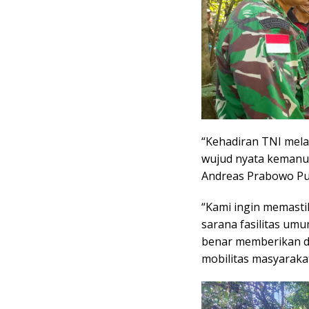
“Kehadiran TNI mel
wujud nyata kemanun
Andreas Prabowo Pu
“Kami ingin memasti
sarana fasilitas um
benar memberikan 
mobilitas masyarakat