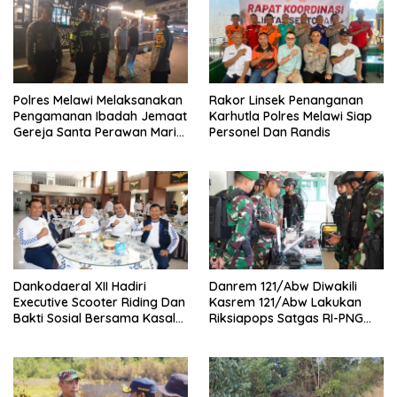
Polres Melawi Melaksanakan
Rakor Linsek Penanganan
Pengamanan Ibadah Jemaat
Karhutla Polres Melawi Siap
Gereja Santa Perawan Maria
Personel Dan Randis
Di Angkat Ke Surga
Dankodaeral XII Hadiri
Danrem 121/Abw Diwakili
Executive Scooter Riding Dan
Kasrem 121/Abw Lakukan
Bakti Sosial Bersama Kasal
Riksiapops Satgas RI-PNG
Perkuat Soliditas Dan
Mobile Yonif 642/Kapuas
Kepedulian TNI AL