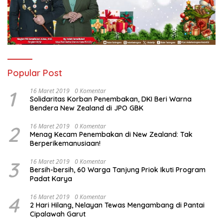
Popular Post
1
16 Maret 2019
0 Komentar
Solidaritas Korban Penembakan, DKI Beri Warna
Bendera New Zealand di JPO GBK
2
16 Maret 2019
0 Komentar
Menag Kecam Penembakan di New Zealand: Tak
Berperikemanusiaan!
3
16 Maret 2019
0 Komentar
Bersih-bersih, 60 Warga Tanjung Priok Ikuti Program
Padat Karya
4
16 Maret 2019
0 Komentar
2 Hari Hilang, Nelayan Tewas Mengambang di Pantai
Cipalawah Garut