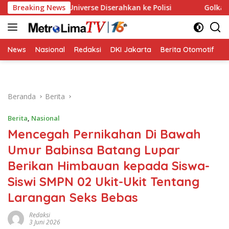
Langsung
 Miss Universe Diserahkan ke Polisi
Breaking News
Golkar Resmi Duku
ke
konten
News
Nasional
Redaksi
DKI Jakarta
Berita Otomotif
B
Beranda
Berita
Berita
,
Nasional
Mencegah Pernikahan Di Bawah
Umur Babinsa Batang Lupar
Berikan Himbauan kepada Siswa-
Siswi SMPN 02 Ukit-Ukit Tentang
Larangan Seks Bebas
Redaksi
3 Juni 2026