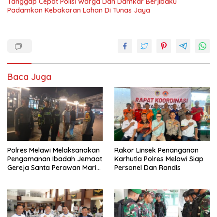
Tanggap Cepat Polisi Warga Dan Damkar Berjibaku
Padamkan Kebakaran Lahan Di Tunas Jaya
Baca Juga
Polres Melawi Melaksanakan
Rakor Linsek Penanganan
Pengamanan Ibadah Jemaat
Karhutla Polres Melawi Siap
Gereja Santa Perawan Maria
Personel Dan Randis
Di Angkat Ke Surga