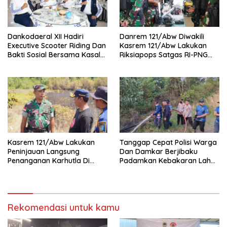
Dankodaeral XII Hadiri
Danrem 121/Abw Diwakili
Executive Scooter Riding Dan
Kasrem 121/Abw Lakukan
Bakti Sosial Bersama Kasal
Riksiapops Satgas RI-PNG
Perkuat Soliditas Dan
Mobile Yonif 642/Kapuas
Kepedulian TNI AL
Kasrem 121/Abw Lakukan
Tanggap Cepat Polisi Warga
Peninjauan Langsung
Dan Damkar Berjibaku
Penanganan Karhutla Di
Padamkan Kebakaran Lahan
Kabupaten Sintang
Di Tunas Jaya
Rekomendasi untuk kamu