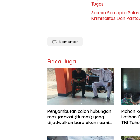
Tugas
Satuan Samapta Polres
Kriminalitas Dan Pant
Komentar
Baca Juga
‎Penyambutan calon hubungan
Mohon k
masyarakat (Humas) yang
Latihan 
dijadwalkan baru akan resmi
TNI Tah
bertugas besok di SMA Negeri 1
121/Abw
Rawamerta mendadak menuai
sorotan tajam