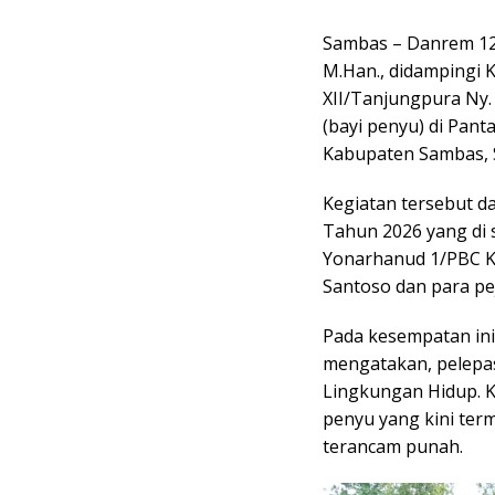
Sambas – Danrem 121/
M.Han., didampingi 
XII/Tanjungpura Ny.
(bayi penyu) di Pan
Kabupaten Sambas, S
Kegiatan tersebut d
Tahun 2026 yang di 
Yonarhanud 1/PBC Kos
Santoso dan para pe
Pada kesempatan ini, 
mengatakan, pelepas
Lingkungan Hidup. K
penyu yang kini term
terancam punah.