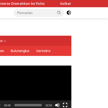
 Polisi
Golkar Resmi Dukung Prabowo Subianto di Pilpr
tutup
ya
san
Bulutangkis
Gerindra
utar
o
00:00
02:55