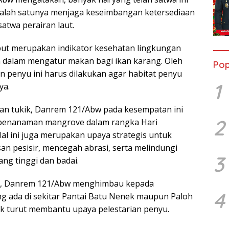
salah satunya menjaga keseimbangan ketersediaan
satwa perairan laut.
but merupakan indikator kesehatan lingkungan
n dalam mengatur makan bagi ikan karang. Oleh
Pop
an penyu ini harus dilakukan agar habitat penyu
1
ya.
an tukik, Danrem 121/Abw pada kesempatan ini
2
penanaman mangrove dalam rangka Hari
al ini juga merupakan upaya strategis untuk
an pesisir, mencegah abrasi, serta melindungi
3
ng tinggi dan badai.
i, Danrem 121/Abw menghimbau kepada
4
ng ada di sekitar Pantai Batu Nenek maupun Paloh
 turut membantu upaya pelestarian penyu.