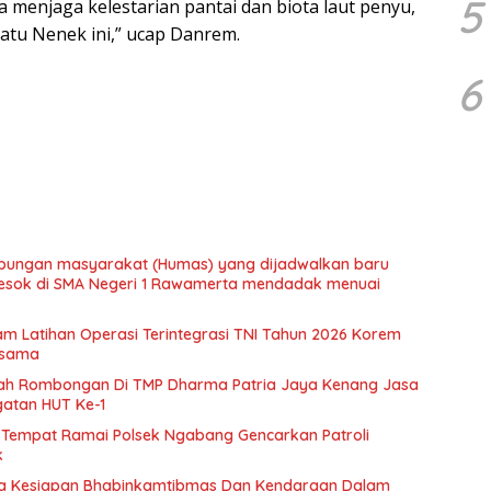
5
 menjaga kelestarian pantai dan biota laut penyu,
Batu Nenek ini,” ucap Danrem.
6
ubungan masyarakat (Humas) yang dijadwalkan baru
besok di SMA Negeri 1 Rawamerta mendadak menuai
m Latihan Operasi Terintegrasi TNI Tahun 2026 Korem
rsama
arah Rombongan Di TMP Dharma Patria Jaya Kenang Jasa
gatan HUT Ke-1
Di Tempat Ramai Polsek Ngabang Gencarkan Patroli
k
ksa Kesiapan Bhabinkamtibmas Dan Kendaraan Dalam