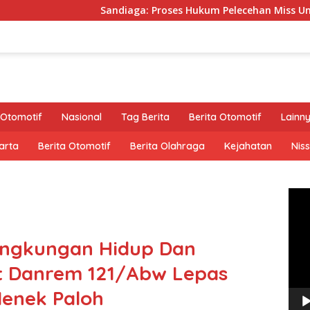
Sandiaga: Proses Hukum Pelecehan Miss Universe Diserahkan ke
Otomotif
Nasional
Tag Berita
Berita Otomotif
Lainn
arta
Berita Otomotif
Berita Olahraga
Kejahatan
Nis
Pem
Vide
ingkungan Hidup Dan
ut Danrem 121/Abw Lepas
Nenek Paloh