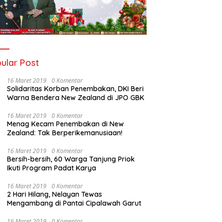
ular Post
16 Maret 2019
0 Komentar
Solidaritas Korban Penembakan, DKI Beri
Warna Bendera New Zealand di JPO GBK
16 Maret 2019
0 Komentar
Menag Kecam Penembakan di New
Zealand: Tak Berperikemanusiaan!
16 Maret 2019
0 Komentar
Bersih-bersih, 60 Warga Tanjung Priok
Ikuti Program Padat Karya
16 Maret 2019
0 Komentar
2 Hari Hilang, Nelayan Tewas
Mengambang di Pantai Cipalawah Garut
16 Maret 2019
0 Komentar