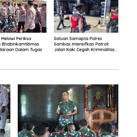
 Melawi Periksa
Satuan Samapta Polres
n Bhabinkamtibmas
Sambas Intensifkan Patroli
daraan Dalam Tugas
Jalan Kaki Cegah Kriminalitas
Dan Pantau Fasilitas Umum Di
Kota Sambas