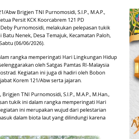
Abw Brigjen TNI Purnomosidi, S.I.P., M.A.P.,
Ketua Persit KCK Koorcabrem 121 PD
 Deby Purnomosidi, melakukan pelepasan tukik
tai Batu Nenek, Desa Temajuk, Kecamatan Paloh,
abtu (06/06/2026).
alam rangka memperingati Hari Lingkungan Hidup
selenggarakan oleh Satgas Pamtas RI-Malaysia
trad. Kegiatan ini juga di hadiri oleh Bobon
jabat Korem 121/Abw serta jajaran.
Brigjen TNI Purnomosidi, S.I.P., M.A.P., M.Han.,
an tukik ini dalam rangka memperingati Hari
egiatan ini merupakan wujud dari pelestarian
asuk dalam biota laut yang dilindungi karena