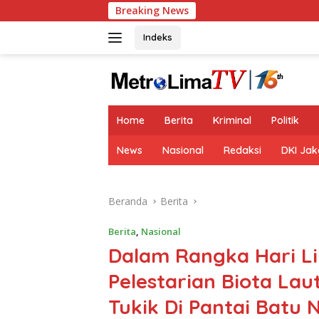
Langsung
Breaking News
ke
konten
Indeks
tutup
Home
Berita
Kriminal
Politik
News
Nasional
Redaksi
DKI Jak
Beranda
Berita
Berita
,
Nasional
Dalam Rangka Hari L
Pelestarian Biota La
Tukik Di Pantai Batu 