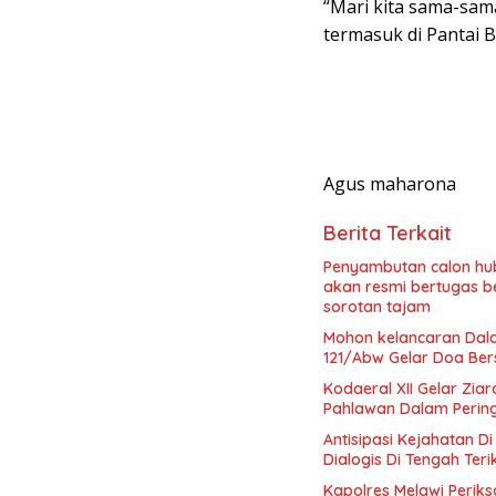
“Mari kita sama-sama
termasuk di Pantai 
Agus maharona
Berita Terkait
‎Penyambutan calon h
akan resmi bertugas 
sorotan tajam
Mohon kelancaran Dala
121/Abw Gelar Doa Be
Kodaeral XII Gelar Zi
Pahlawan Dalam Perin
Antisipasi Kejahatan 
Dialogis Di Tengah Teri
Kapolres Melawi Peri