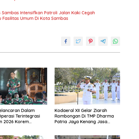
 Sambas Intensifkan Patroli Jalan Kaki Cegah
au Fasilitas Umum Di Kota Sambas
elancaran Dalam
Kodaeral XII Gelar Ziarah
Operasi Terintegrasi
Rombongan Di TMP Dharma
un 2026 Korem
Patria Jaya Kenang Jasa
 Gelar Doa Bersama
Pahlawan Dalam Peringatan
HUT Ke-1