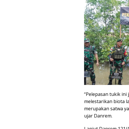
“Pelepasan tukik ini
melestarikan biota l
merupakan satwa yan
ujar Danrem.
Lanjut Danrem 121/A