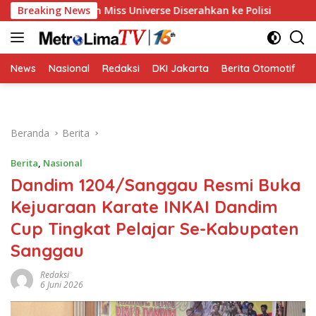
Langsung
ehan Miss Universe Diserahkan ke Polisi
Breaking News
Golkar Resmi 
ke
konten
News
Nasional
Redaksi
DKI Jakarta
Berita Otomotif
B
Beranda
Berita
Berita
,
Nasional
Dandim 1204/Sanggau Resmi Buka
Kejuaraan Karate INKAI Dandim
Cup Tingkat Pelajar Se-Kabupaten
Sanggau
Redaksi
6 Juni 2026