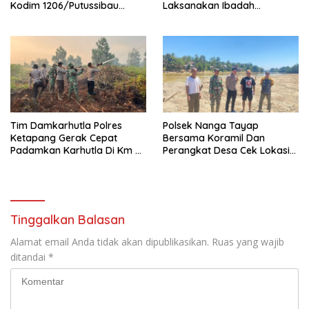
Kodim 1206/Putussibau
Laksanakan Ibadah
Bagikan Bibit Ikan Ke Warga
Bersama Di Gereja Santo
Fransiskus Xaverius Ulak
Pauk
Tim Damkarhutla Polres
Polsek Nanga Tayap
Ketapang Gerak Cepat
Bersama Koramil Dan
Padamkan Karhutla Di Km 8
Perangkat Desa Cek Lokasi
Pelang–Kepuluk
Peti Di Desa Mensubang
Tinggalkan Balasan
Alamat email Anda tidak akan dipublikasikan.
Ruas yang wajib
ditandai
*