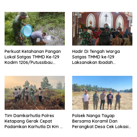
Semangat Hidup Sehat
Olahraga Bersama
Perkuat Ketahanan Pangan
Hadir Di Tengah Warga
Lokal Satgas TMMD Ke-129
Satgas TMMD ke-129
Kodim 1206/Putussibau
Laksanakan Ibadah
Bagikan Bibit Ikan Ke Warga
Bersama Di Gereja Santo
Fransiskus Xaverius Ulak
Pauk
Tim Damkarhutla Polres
Polsek Nanga Tayap
Ketapang Gerak Cepat
Bersama Koramil Dan
Padamkan Karhutla Di Km 8
Perangkat Desa Cek Lokasi
Pelang–Kepuluk
Peti Di Desa Mensubang