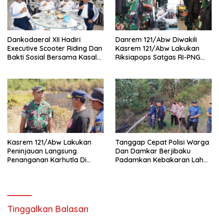
Dankodaeral XII Hadiri
Danrem 121/Abw Diwakili
Executive Scooter Riding Dan
Kasrem 121/Abw Lakukan
Bakti Sosial Bersama Kasal
Riksiapops Satgas RI-PNG
Perkuat Soliditas Dan
Mobile Yonif 642/Kapuas
Kepedulian TNI AL
Kasrem 121/Abw Lakukan
Tanggap Cepat Polisi Warga
Peninjauan Langsung
Dan Damkar Berjibaku
Penanganan Karhutla Di
Padamkan Kebakaran Lahan
Kabupaten Sintang
Di Tunas Jaya
Tinggalkan Balasan