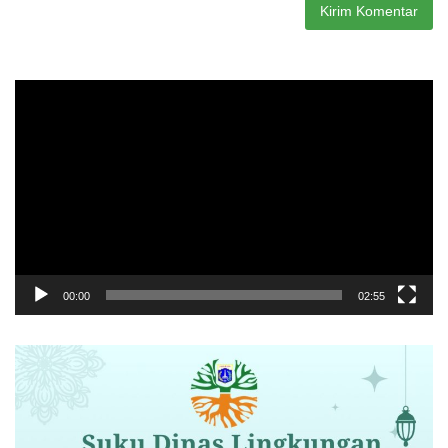
Pemutar
Video
00:00
02:55