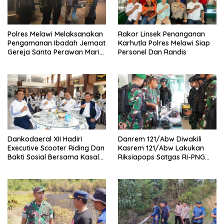
Polres Melawi Melaksanakan
Rakor Linsek Penanganan
Pengamanan Ibadah Jemaat
Karhutla Polres Melawi Siap
Gereja Santa Perawan Maria
Personel Dan Randis
Di Angkat Ke Surga
Dankodaeral XII Hadiri
Danrem 121/Abw Diwakili
Executive Scooter Riding Dan
Kasrem 121/Abw Lakukan
Bakti Sosial Bersama Kasal
Riksiapops Satgas RI-PNG
Perkuat Soliditas Dan
Mobile Yonif 642/Kapuas
Kepedulian TNI AL