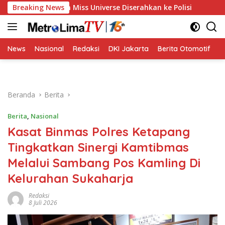
Langsung
ecehan Miss Universe Diserahkan ke Polisi
Breaking News
Golkar Resmi
ke
konten
News
Nasional
Redaksi
DKI Jakarta
Berita Otomotif
B
Beranda
Berita
Berita
,
Nasional
Kasat Binmas Polres Ketapang
Tingkatkan Sinergi Kamtibmas
Melalui Sambang Pos Kamling Di
Kelurahan Sukaharja
Redaksi
8 Juli 2026