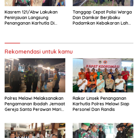
Kasrem 121/Abw Lakukan
Tanggap Cepat Polisi Warga
Peninjauan Langsung
Dan Damkar Berjibaku
Penanganan Karhutla Di
Padamkan Kebakaran Lahan
Kabupaten Sintang
Di Tunas Jaya
Rekomendasi untuk kamu
Polres Melawi Melaksanakan
Rakor Linsek Penanganan
Pengamanan Ibadah Jemaat
Karhutla Polres Melawi Siap
Gereja Santa Perawan Maria
Personel Dan Randis
Di Angkat Ke Surga