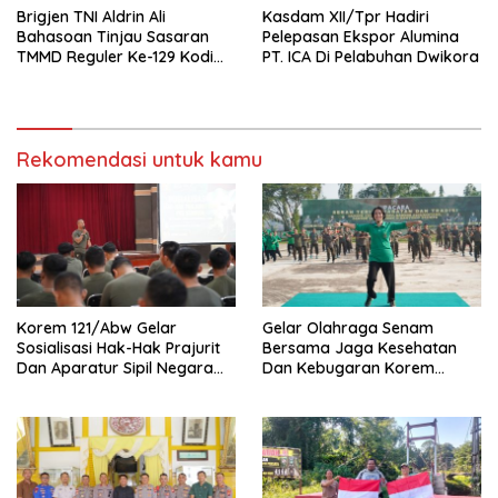
Brigjen TNI Aldrin Ali
Kasdam XII/Tpr Hadiri
Bahasoan Tinjau Sasaran
Pelepasan Ekspor Alumina
TMMD Reguler Ke-129 Kodim
PT. ICA Di Pelabuhan Dwikora
1206/Putussibau
Rekomendasi untuk kamu
Korem 121/Abw Gelar
Gelar Olahraga Senam
Sosialisasi Hak-Hak Prajurit
Bersama Jaga Kesehatan
Dan Aparatur Sipil Negara
Dan Kebugaran Korem
(ASN) TNI AD
121/Abw Pererat Silaturahmi
Sebersamaan Dan
Kekompakan