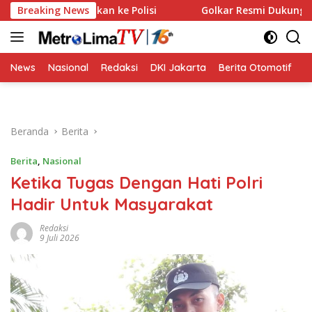
Langsung
iserahkan ke Polisi
Breaking News
Golkar Resmi Dukung Prabowo Subia
ke
konten
News
Nasional
Redaksi
DKI Jakarta
Berita Otomotif
B
Beranda
Berita
Berita
,
Nasional
Ketika Tugas Dengan Hati Polri
Hadir Untuk Masyarakat
Redaksi
9 Juli 2026