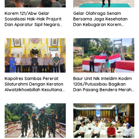
Korem 121/Abw Gelar
Gelar Olahraga Senam
Sosialisasi Hak-Hak Prajurit
Bersama Jaga Kesehatan
Dan Aparatur Sipil Negara
Dan Kebugaran Korem
(ASN) TNI AD
121/Abw Pererat Silaturahmi
Sebersamaan Dan
Kekompakan
‎Kapolres Sambas Pererat
Baur Unit Nik Inteldim Kodim
Silaturahmi Dengan Keraton
1206/Putussibau Bagikan
Alwatzikhoebillah Kesultanan
Dan Pasang Bendera Merah
Sambas Perkuat Sinergi
Putih Di Dusun Sebintang
Menjaga Kamtibmas