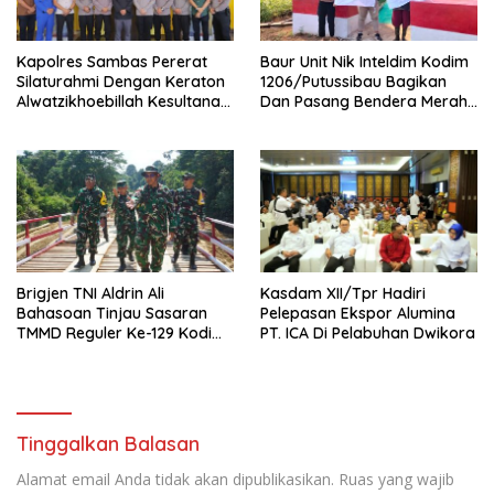
‎Kapolres Sambas Pererat
Baur Unit Nik Inteldim Kodim
Silaturahmi Dengan Keraton
1206/Putussibau Bagikan
Alwatzikhoebillah Kesultanan
Dan Pasang Bendera Merah
Sambas Perkuat Sinergi
Putih Di Dusun Sebintang
Menjaga Kamtibmas
Brigjen TNI Aldrin Ali
Kasdam XII/Tpr Hadiri
Bahasoan Tinjau Sasaran
Pelepasan Ekspor Alumina
TMMD Reguler Ke-129 Kodim
PT. ICA Di Pelabuhan Dwikora
1206/Putussibau
Tinggalkan Balasan
Alamat email Anda tidak akan dipublikasikan.
Ruas yang wajib