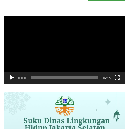
Pemutar
Video
00:00
02:55