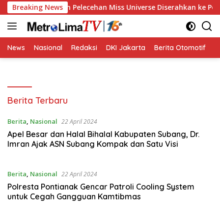
Langsung
 Proses Hukum Pelecehan Miss Universe Diserahkan ke Polisi
Breaking News
ke
konten
News
Nasional
Redaksi
DKI Jakarta
Berita Otomotif
B
Metro
Berita Terbaru
Lima
TV
Berita
,
Nasional
22 April 2024
Apel Besar dan Halal Bihalal Kabupaten Subang, Dr.
Imran Ajak ASN Subang Kompak dan Satu Visi
Berita
,
Nasional
22 April 2024
Polresta Pontianak Gencar Patroli Cooling System
untuk Cegah Gangguan Kamtibmas