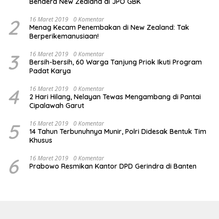
Bendera New Zealand di JPO GBK
2
16 Maret 2019
0 Komentar
Menag Kecam Penembakan di New Zealand: Tak
Berperikemanusiaan!
3
16 Maret 2019
0 Komentar
Bersih-bersih, 60 Warga Tanjung Priok Ikuti Program
Padat Karya
4
16 Maret 2019
0 Komentar
2 Hari Hilang, Nelayan Tewas Mengambang di Pantai
Cipalawah Garut
5
16 Maret 2019
0 Komentar
14 Tahun Terbunuhnya Munir, Polri Didesak Bentuk Tim
Khusus
6
16 Maret 2019
0 Komentar
Prabowo Resmikan Kantor DPD Gerindra di Banten