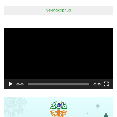
Selengkapnya
Pemutar
Video
00:00
02:55