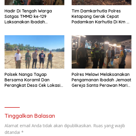
Hadir Di Tengah Warga
Tim Damkarhutla Polres
Satgas TMMD ke-129
Ketapang Gerak Cepat
Laksanakan Ibadah
Padamkan Karhutla Di Km 8
Bersama Di Gereja Santo
Pelang–Kepuluk
Fransiskus Xaverius Ulak
Pauk
Polsek Nanga Tayap
Polres Melawi Melaksanakan
Bersama Koramil Dan
Pengamanan Ibadah Jemaat
Perangkat Desa Cek Lokasi
Gereja Santa Perawan Maria
Peti Di Desa Mensubang
Di Angkat Ke Surga
Tinggalkan Balasan
Alamat email Anda tidak akan dipublikasikan.
Ruas yang wajib
ditandai
*