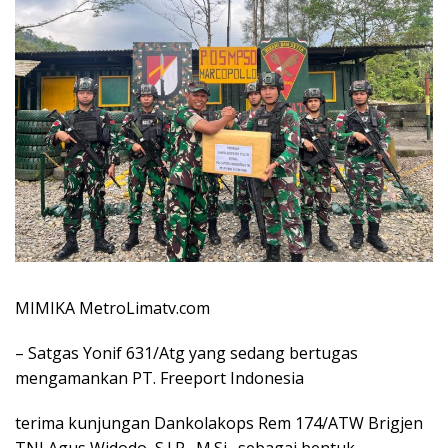
MIMIKA MetroLimatv.com
– Satgas Yonif 631/Atg yang sedang bertugas
mengamankan PT. Freeport Indonesia
terima kunjungan Dankolakops Rem 174/ATW Brigjen
TNI Agus Widodo, S.I.P., M.Si., sebagai bentuk