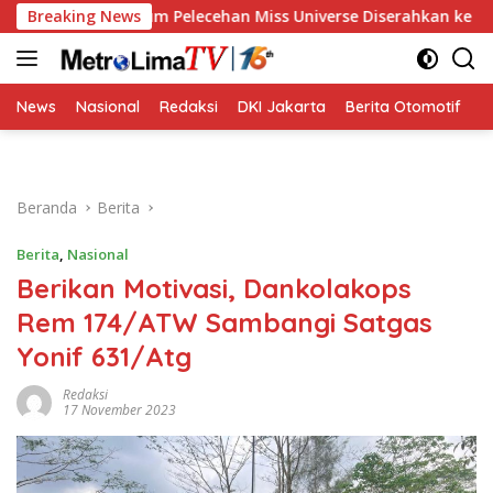
Langsung
ses Hukum Pelecehan Miss Universe Diserahkan ke Polisi
Breaking News
ke
konten
News
Nasional
Redaksi
DKI Jakarta
Berita Otomotif
B
Beranda
Berita
Berita
,
Nasional
Berikan Motivasi, Dankolakops
Rem 174/ATW Sambangi Satgas
Yonif 631/Atg
Redaksi
17 November 2023