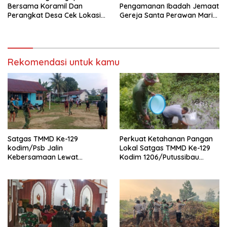
Bersama Koramil Dan
Pengamanan Ibadah Jemaat
Perangkat Desa Cek Lokasi
Gereja Santa Perawan Maria
Peti Di Desa Mensubang
Di Angkat Ke Surga
Rekomendasi untuk kamu
Satgas TMMD Ke-129
Perkuat Ketahanan Pangan
kodim/Psb Jalin
Lokal Satgas TMMD Ke-129
Kebersamaan Lewat
Kodim 1206/Putussibau
Olahraga Bersama
Bagikan Bibit Ikan Ke Warga