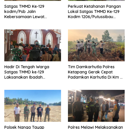
Satgas TMMD Ke-129
Perkuat Ketahanan Pangan
kodim/Psb Jalin
Lokal Satgas TMMD Ke-129
Kebersamaan Lewat
Kodim 1206/Putussibau
Olahraga Bersama
Bagikan Bibit Ikan Ke Warga
Hadir Di Tengah Warga
Tim Damkarhutla Polres
Satgas TMMD ke-129
Ketapang Gerak Cepat
Laksanakan Ibadah
Padamkan Karhutla Di Km 8
Bersama Di Gereja Santo
Pelang–Kepuluk
Fransiskus Xaverius Ulak
Pauk
Polsek Nanga Tayap
Polres Melawi Melaksanakan