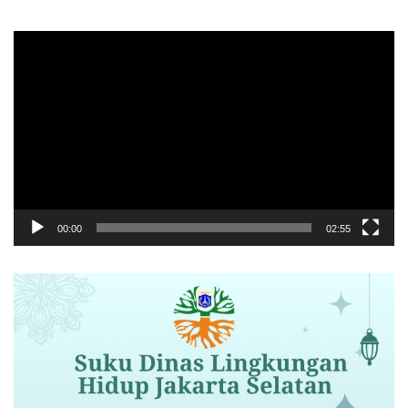
Pemutar
Video
00:00
02:55