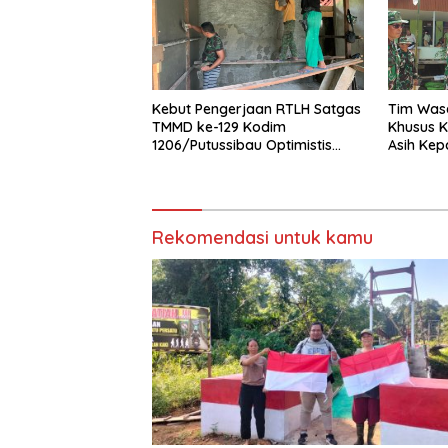
Kebut Pengerjaan RTLH Satgas
Tim Wase
TMMD ke-129 Kodim
Khusus K
1206/Putussibau Optimistis
Asih Ke
Rampung Tepat Waktu
Pauk Dan
Rekomendasi untuk kamu