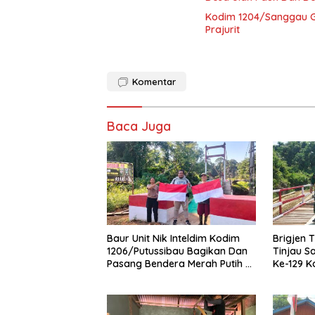
Kodim 1204/Sanggau Ge
Prajurit
Komentar
Baca Juga
Baur Unit Nik Inteldim Kodim
Brigjen T
1206/Putussibau Bagikan Dan
Tinjau S
Pasang Bendera Merah Putih Di
Ke-129 K
Dusun Sebintang