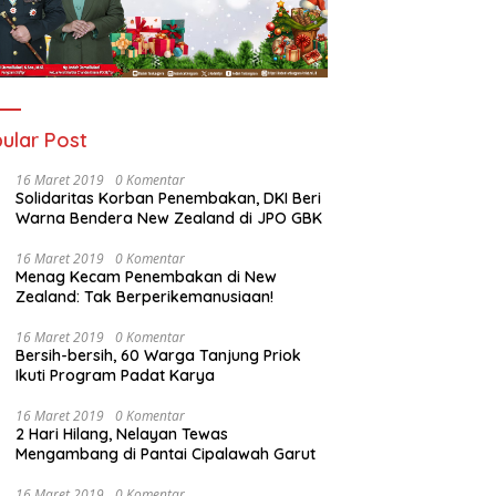
ular Post
16 Maret 2019
0 Komentar
Solidaritas Korban Penembakan, DKI Beri
Warna Bendera New Zealand di JPO GBK
16 Maret 2019
0 Komentar
Menag Kecam Penembakan di New
Zealand: Tak Berperikemanusiaan!
16 Maret 2019
0 Komentar
Bersih-bersih, 60 Warga Tanjung Priok
Ikuti Program Padat Karya
16 Maret 2019
0 Komentar
2 Hari Hilang, Nelayan Tewas
Mengambang di Pantai Cipalawah Garut
16 Maret 2019
0 Komentar