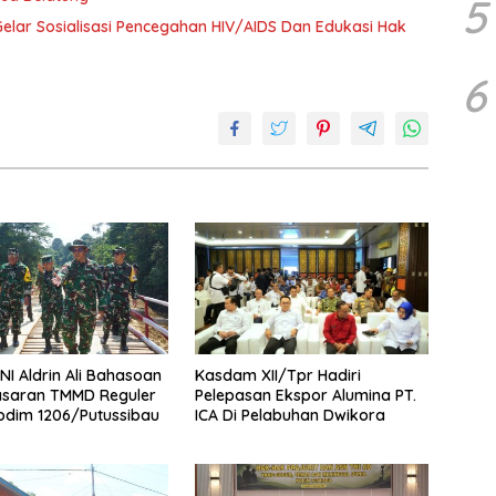
5
lar Sosialisasi Pencegahan HIV/AIDS Dan Edukasi Hak
6
NI Aldrin Ali Bahasoan
Kasdam XII/Tpr Hadiri
asaran TMMD Reguler
Pelepasan Ekspor Alumina PT.
odim 1206/Putussibau
ICA Di Pelabuhan Dwikora