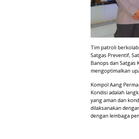
Tim patroli berkolab
Satgas Preventif, S
Banops dan Satgas Ka
mengoptimalkan upay
Kompol Aang Permana
Kondisi adalah lang
yang aman dan kondus
dilaksanakan dengan 
dengan lembaga pemi