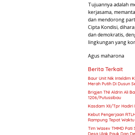
Tujuannya adalah 
kerjasama, memantau 
dan mendorong partis
Cipta Kondisi, diha
dan demokratis, den
lingkungan yang kon
Agus maharona
Berita Terkait
Baur Unit Nik Inteldi
Merah Putih Di Dusun S
Brigjen TNI Aldrin Ali
1206/Putussibau
Kasdam XII/Tpr Hadiri 
Kebut Pengerjaan RTLH
Rampung Tepat Waktu
Tim Wasev TMMD Pati S
Desa Ulak Pauk Dan De