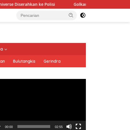
 Polisi
Golkar Resmi Dukung Prabowo Subianto di Pilpr
tutup
ya
san
Bulutangkis
Gerindra
utar
o
00:00
02:55