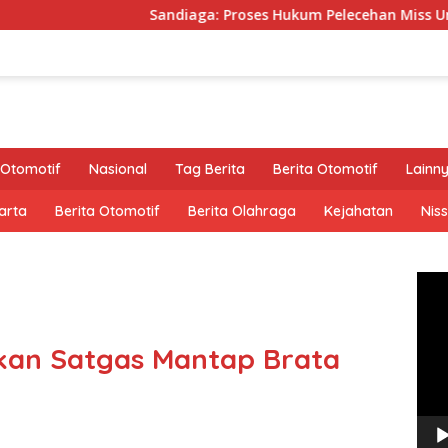
Sandiaga: Proses Hukum Pelecehan Miss Universe Diserahkan ke
Otomotif
Nasional
Tag Berita
Berita Otomotif
Lainn
arta
Berita Otomotif
Berita Olahraga
Kejahatan
Nis
Pem
Vide
nkan Satgas Mantap Brata