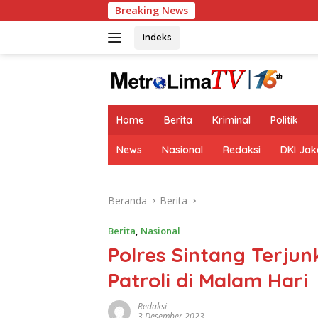
Langsung
Breaking News
ke
konten
Indeks
tutup
Home
Berita
Kriminal
Politik
News
Nasional
Redaksi
DKI Jak
Beranda
Berita
Berita
,
Nasional
Polres Sintang Terju
Patroli di Malam Hari
Redaksi
3 Desember 2023