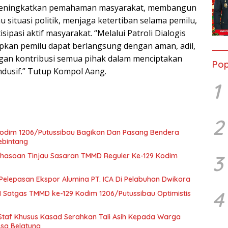
meningkatkan pemahaman masyarakat, membangun
situasi politik, menjaga ketertiban selama pemilu,
ipasi aktif masyarakat. “Melalui Patroli Dialogis
rapkan pemilu dapat berlangsung dengan aman, adil,
gan kontribusi semua pihak dalam menciptakan
Pop
dusif.” Tutup Kompol Aang.
1
2
m Kodim 1206/Putussibau Bagikan Dan Pasang Bendera
ebintang
3
 Bahasoan Tinjau Sasaran TMMD Reguler Ke-129 Kodim
Pelepasan Ekspor Alumina PT. ICA Di Pelabuhan Dwikora
4
 Satgas TMMD ke-129 Kodim 1206/Putussibau Optimistis
taf Khusus Kasad Serahkan Tali Asih Kepada Warga
sa Belatung