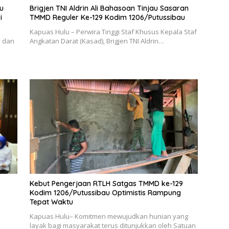
au
Brigjen TNI Aldrin Ali Bahasoan Tinjau Sasaran
i
TMMD Reguler Ke-129 Kodim 1206/Putussibau
Kapuas Hulu – Perwira Tinggi Staf Khusus Kepala Staf
e dan
Angkatan Darat (Kasad), Brigjen TNI Aldrin…
Kebut Pengerjaan RTLH Satgas TMMD ke-129
Kodim 1206/Putussibau Optimistis Rampung
Tepat Waktu
Kapuas Hulu– Komitmen mewujudkan hunian yang
layak bagi masyarakat terus ditunjukkan oleh Satuan