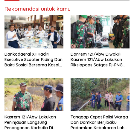
Rekomendasi untuk kamu
Dankodaeral XII Hadiri
Danrem 121/Abw Diwakili
Executive Scooter Riding Dan
Kasrem 121/Abw Lakukan
Bakti Sosial Bersama Kasal
Riksiapops Satgas RI-PNG
Perkuat Soliditas Dan
Mobile Yonif 642/Kapuas
Kepedulian TNI AL
Kasrem 121/Abw Lakukan
Tanggap Cepat Polisi Warga
Peninjauan Langsung
Dan Damkar Berjibaku
Penanganan Karhutla Di
Padamkan Kebakaran Lahan
Kabupaten Sintang
Di Tunas Jaya