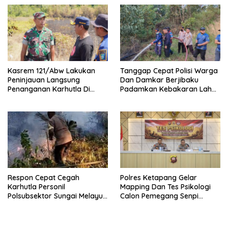
Kepedulian TNI AL
Kasrem 121/Abw Lakukan
Tanggap Cepat Polisi Warga
Peninjauan Langsung
Dan Damkar Berjibaku
Penanganan Karhutla Di
Padamkan Kebakaran Lahan
Kabupaten Sintang
Di Tunas Jaya
Respon Cepat Cegah
Polres Ketapang Gelar
Karhutla Personil
Mapping Dan Tes Psikologi
Polsubsektor Sungai Melayu
Calon Pemegang Senpi
Rayak Lakukan Groundcheck
Organik Bersama
Titik Api
Bagpsikologi Ro SDM Polda
Kalbar