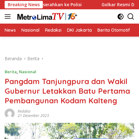
Langsung
verse Diserahkan ke Polisi
Breaking News
Golkar Resmi Dukung Prabow
ke
konten
News
Nasional
Redaksi
DKI Jakarta
Berita Otomotif
B
Beranda
Berita
Berita
,
Nasional
Pangdam Tanjungpura dan Wakil
Gubernur Letakkan Batu Pertama
Pembangunan Kodam Kalteng
Redaksi
21 Desember 2023