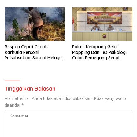
Respon Cepat Cegah
Polres Ketapang Gelar
Karhutla Personil
Mapping Dan Tes Psikologi
Polsubsektor Sungai Melayu
Calon Pemegang Senpi
Rayak Lakukan Groundcheck
Organik Bersama
Titik Api
Bagpsikologi Ro SDM Polda
Kalbar
Tinggalkan Balasan
Alamat email Anda tidak akan dipublikasikan.
Ruas yang wajib
ditandai
*