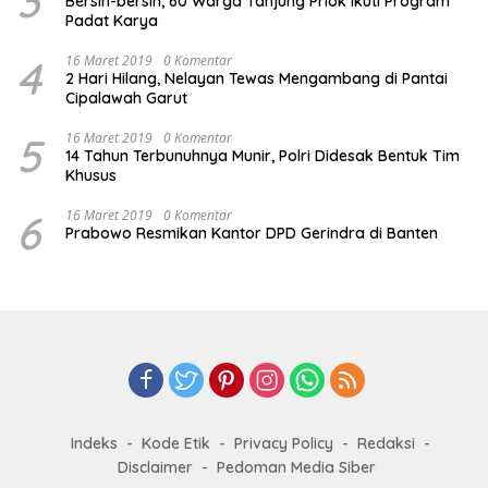
3
Bersih-bersih, 60 Warga Tanjung Priok Ikuti Program
Padat Karya
4
16 Maret 2019
0 Komentar
2 Hari Hilang, Nelayan Tewas Mengambang di Pantai
Cipalawah Garut
5
16 Maret 2019
0 Komentar
14 Tahun Terbunuhnya Munir, Polri Didesak Bentuk Tim
Khusus
6
16 Maret 2019
0 Komentar
Prabowo Resmikan Kantor DPD Gerindra di Banten
Indeks
Kode Etik
Privacy Policy
Redaksi
Disclaimer
Pedoman Media Siber