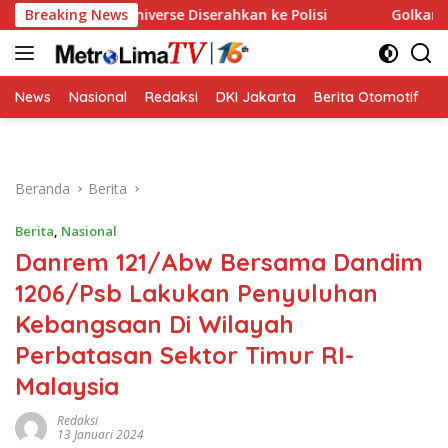
Langsung
 Miss Universe Diserahkan ke Polisi
Breaking News
Golkar Resmi Duku
ke
konten
News
Nasional
Redaksi
DKI Jakarta
Berita Otomotif
B
Beranda
Berita
Berita
,
Nasional
Danrem 121/Abw Bersama Dandim
1206/Psb Lakukan Penyuluhan
Kebangsaan Di Wilayah
Perbatasan Sektor Timur RI-
Malaysia
Redaksi
13 Januari 2024