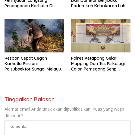
Peninjauan Langsung
Dan Damkar Berjibaku
Penanganan Karhutla Di
Padamkan Kebakaran Lahan
Kabupaten Sintang
Di Tunas Jaya
Respon Cepat Cegah
Polres Ketapang Gelar
Karhutla Personil
Mapping Dan Tes Psikologi
Polsubsektor Sungai Melayu
Calon Pemegang Senpi
Rayak Lakukan Groundcheck
Organik Bersama
Titik Api
Bagpsikologi Ro SDM Polda
Kalbar
Tinggalkan Balasan
Alamat email Anda tidak akan dipublikasikan.
Ruas yang wajib
ditandai
*