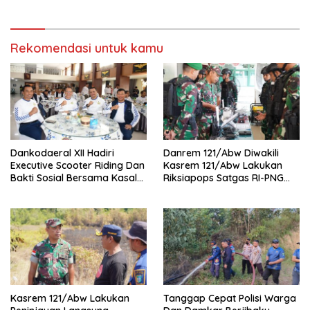
Titik Api
Bagpsikologi Ro SDM Polda
Kalbar
Rekomendasi untuk kamu
Dankodaeral XII Hadiri
Danrem 121/Abw Diwakili
Executive Scooter Riding Dan
Kasrem 121/Abw Lakukan
Bakti Sosial Bersama Kasal
Riksiapops Satgas RI-PNG
Perkuat Soliditas Dan
Mobile Yonif 642/Kapuas
Kepedulian TNI AL
Kasrem 121/Abw Lakukan
Tanggap Cepat Polisi Warga