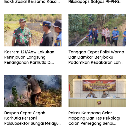
Bakti Sosial Bersama Kasal
Riksiapops Satgas RI-PNG
Perkuat Soliditas Dan
Mobile Yonif 642/Kapuas
Kepedulian TNI AL
Kasrem 121/Abw Lakukan
Tanggap Cepat Polisi Warga
Peninjauan Langsung
Dan Damkar Berjibaku
Penanganan Karhutla Di
Padamkan Kebakaran Lahan
Kabupaten Sintang
Di Tunas Jaya
Respon Cepat Cegah
Polres Ketapang Gelar
Karhutla Personil
Mapping Dan Tes Psikologi
Polsubsektor Sungai Melayu
Calon Pemegang Senpi
Rayak Lakukan Groundcheck
Organik Bersama