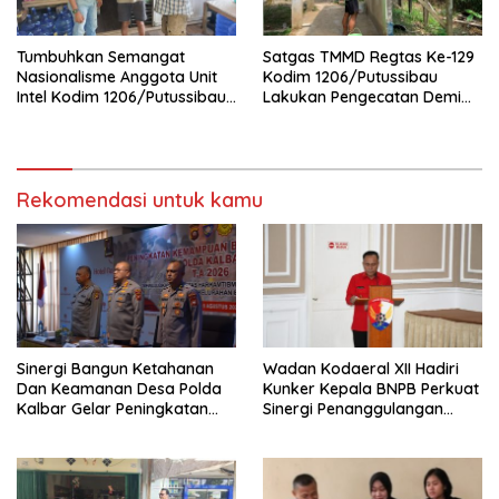
Tumbuhkan Semangat
Satgas TMMD Regtas Ke-129
Nasionalisme Anggota Unit
Kodim 1206/Putussibau
Intel Kodim 1206/Putussibau
Lakukan Pengecatan Demi
Bagikan Bendera Merah
Wujudkan Akses Air Bersih
Putih
Bagi Jamaah
Rekomendasi untuk kamu
Sinergi Bangun Ketahanan
Wadan Kodaeral XII Hadiri
Dan Keamanan Desa Polda
Kunker Kepala BNPB Perkuat
Kalbar Gelar Peningkatan
Sinergi Penanggulangan
Kemampuan
Bencana Di Kalbar
Bhabinkamtibmas 2026