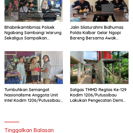
Bhabinkamtibmas Polsek
Jalin Silaturahmi Bidhumas
Ngabang Sambangi Warung
Polda Kalbar Gelar Ngopi
Sekaligus Sampaikan
Bareng Bersama Awak
Himbauan Kamtibmas
Media Online
Tumbuhkan Semangat
Satgas TMMD Regtas Ke-129
Nasionalisme Anggota Unit
Kodim 1206/Putussibau
Intel Kodim 1206/Putussibau
Lakukan Pengecatan Demi
Bagikan Bendera Merah
Wujudkan Akses Air Bersih
Putih
Bagi Jamaah
Tinggalkan Balasan