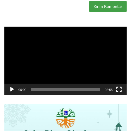
Pemutar
Video
00:00
02:55