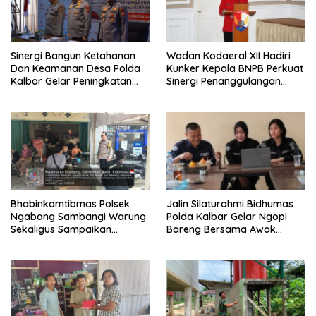
Sinergi Bangun Ketahanan
Wadan Kodaeral XII Hadiri
Dan Keamanan Desa Polda
Kunker Kepala BNPB Perkuat
Kalbar Gelar Peningkatan
Sinergi Penanggulangan
Kemampuan
Bencana Di Kalbar
Bhabinkamtibmas 2026
Bhabinkamtibmas Polsek
Jalin Silaturahmi Bidhumas
Ngabang Sambangi Warung
Polda Kalbar Gelar Ngopi
Sekaligus Sampaikan
Bareng Bersama Awak
Himbauan Kamtibmas
Media Online